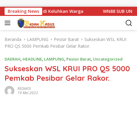
Langsung ke konten
m 1 Basarang di Keluhkan Warga
Breaking News
WN88 SUB UNIT 13 LAM
Beranda
LAMPUNG
Pesisir Barat
Sukseskan WSL KRUI
PRO QS 5000 Pemkab Pesibar Gelar Rakor.
DAERAH
,
HEADLINE
,
LAMPUNG
,
Pesisir Barat
,
Uncategorized
Sukseskan WSL KRUI PRO QS 5000
Pemkab Pesibar Gelar Rakor.
REDAKSI
19 Mei 2023