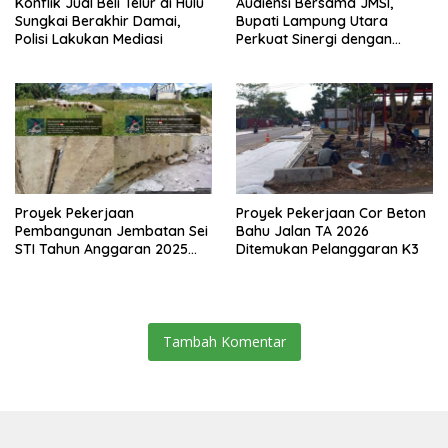
Konflik Jual Beli Telur di Hulu
Audiensi Bersama JMSI,
Sungkai Berakhir Damai,
Bupati Lampung Utara
Polisi Lakukan Mediasi
Perkuat Sinergi dengan
Media Siber
Proyek Pekerjaan
Proyek Pekerjaan Cor Beton
Pembangunan Jembatan Sei
Bahu Jalan TA 2026
STI Tahun Anggaran 2025
Ditemukan Pelanggaran K3
Kini Menjadi Bahan
Perbincangan Sejumlah
Publik
Tambah Komentar