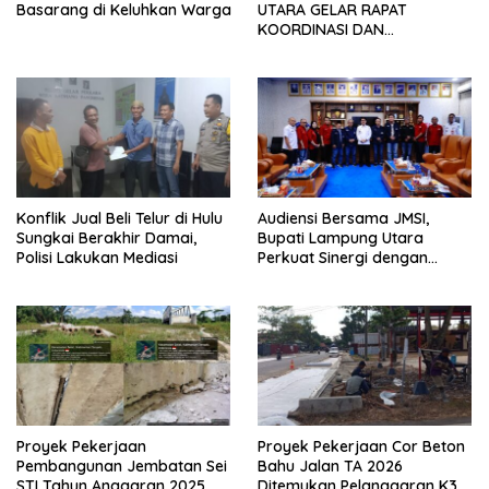
Basarang di Keluhkan Warga
UTARA GELAR RAPAT
KOORDINASI DAN
SILATURAHMI TAHUN 2026
Konflik Jual Beli Telur di Hulu
Audiensi Bersama JMSI,
Sungkai Berakhir Damai,
Bupati Lampung Utara
Polisi Lakukan Mediasi
Perkuat Sinergi dengan
Media Siber
Proyek Pekerjaan
Proyek Pekerjaan Cor Beton
Pembangunan Jembatan Sei
Bahu Jalan TA 2026
STI Tahun Anggaran 2025
Ditemukan Pelanggaran K3