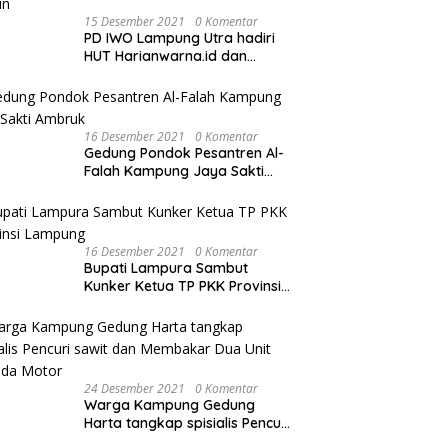
15 Desember 2021
0 Komentar
PD IWO Lampung Utra hadiri
HUT Harianwarna.id dan
Warna TV Lampung ke-2
Tahun
16 Desember 2021
0 Komentar
Gedung Pondok Pesantren Al-
Falah Kampung Jaya Sakti
Ambruk
16 Desember 2021
0 Komentar
Bupati Lampura Sambut
Kunker Ketua TP PKK Provinsi
Lampung
24 Desember 2021
0 Komentar
Warga Kampung Gedung
Harta tangkap spisialis Pencuri
sawit dan Membakar Dua Unit