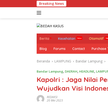
Langsung
Breaking News
Miris !
ke
konten
Berita
Kesehatan
Otomotif
Blog
Forums
Contact
Purchase
Beranda
LAMPUNG
Bandar Lampung
Bandar Lampung
,
DAERAH
,
HEADLINE
,
LAMPU
Kapolri : Jaga Nilai 
Wujudkan Visi Indone
REDAKSI
20 Mei 2023