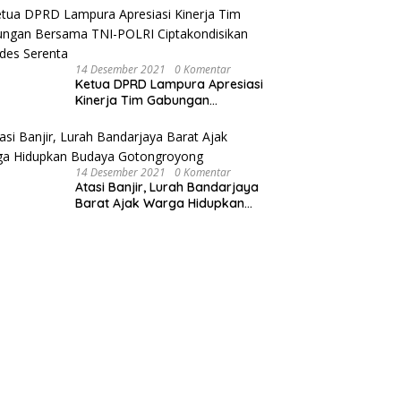
Sepeda Motor
14 Desember 2021
0 Komentar
Ketua DPRD Lampura Apresiasi
Kinerja Tim Gabungan
Bersama TNI-POLRI
Ciptakondisikan Pilkades
Serenta
14 Desember 2021
0 Komentar
Atasi Banjir, Lurah Bandarjaya
Barat Ajak Warga Hidupkan
Budaya Gotongroyong