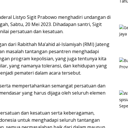
nderal Listyo Sigit Prabowo menghadiri undangan di
h, Sabtu, 20 Mei 2023. Dihadapan santri, Sigit
ilai persatuan dan kesatuan.
gan dari Rabithah Ma’ahid al-Islamiyah (RMI) Jateng
gan masalah tantangan pesantren menghadapi
engan program kepolisian, yang juga tentunya kita
ilar, yang namanya toleransi, dan kehidupan yang
menjadi pemateri dalam acara tersebut.
 serta mempertahankan semangat persatuan dan
 mendasar yang harus dijaga oleh seluruh elemen
persatuan dan kesatuan serta keberagaman,
donesia untuk menghadapi seluruh tantangan
n, semua permasalahan baik dari dalam maupun