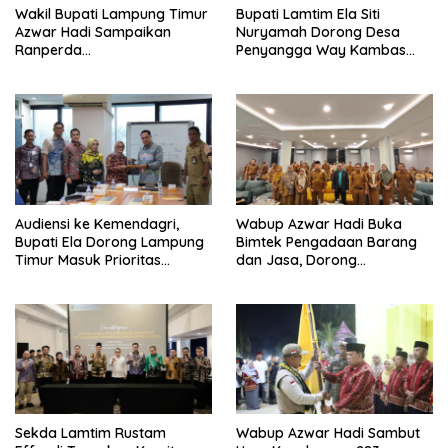
Wakil Bupati Lampung Timur
Bupati Lamtim Ela Siti
Azwar Hadi Sampaikan
Nuryamah Dorong Desa
Ranperda
Penyangga Way Kambas
Pertanggungjawaban APBD
Jadi Pusat Ekonomi
2025, Lampung Timur Raih
Berkelanjutan
WTP Delapan Kali Berturut-
turut
Audiensi ke Kemendagri,
Wabup Azwar Hadi Buka
Bupati Ela Dorong Lampung
Bimtek Pengadaan Barang
Timur Masuk Prioritas
dan Jasa, Dorong
Program WEFSRID
Percepatan Digitalisasi
melalui Katalog Elektronik
Versi 6
Sekda Lamtim Rustam
Wabup Azwar Hadi Sambut