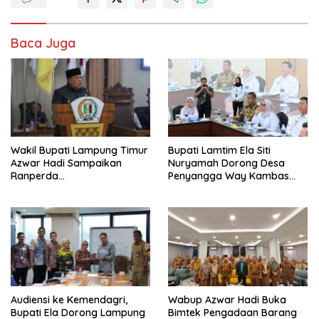
Baca Juga
Wakil Bupati Lampung Timur
Bupati Lamtim Ela Siti
Azwar Hadi Sampaikan
Nuryamah Dorong Desa
Ranperda
Penyangga Way Kambas
Pertanggungjawaban APBD
Jadi Pusat Ekonomi
2025, Lampung Timur Raih
Berkelanjutan
WTP Delapan Kali Berturut-
turut
Audiensi ke Kemendagri,
Wabup Azwar Hadi Buka
Bupati Ela Dorong Lampung
Bimtek Pengadaan Barang