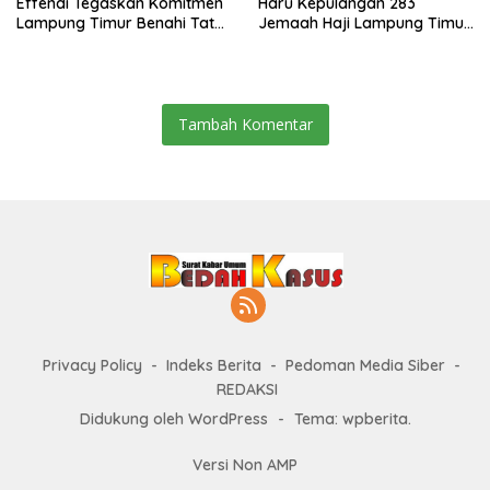
Effendi Tegaskan Komitmen
Haru Kepulangan 283
Lampung Timur Benahi Tata
Jemaah Haji Lampung Timur,
Ruang di Forum ATR/BPN
Doakan Menjadi Haji Mabrur
Tambah Komentar
Privacy Policy
Indeks Berita
Pedoman Media Siber
REDAKSI
Didukung oleh WordPress
-
Tema: wpberita.
Versi Non AMP