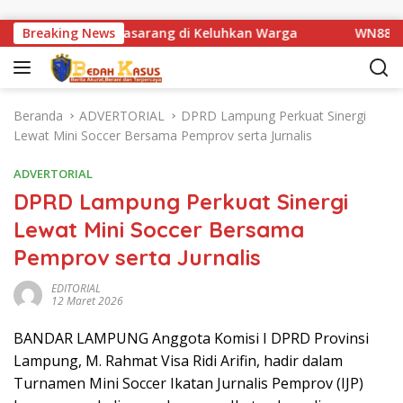
Langsung ke konten
embatan Km 1 Basarang di Keluhkan Warga
Breaking News
WN88 SUB UN
Beranda
ADVERTORIAL
DPRD Lampung Perkuat Sinergi
Lewat Mini Soccer Bersama Pemprov serta Jurnalis
ADVERTORIAL
DPRD Lampung Perkuat Sinergi
Lewat Mini Soccer Bersama
Pemprov serta Jurnalis
EDITORIAL
12 Maret 2026
BANDAR LAMPUNG Anggota Komisi I DPRD Provinsi
Lampung, M. Rahmat Visa Ridi Arifin, hadir dalam
Turnamen Mini Soccer Ikatan Jurnalis Pemprov (IJP)