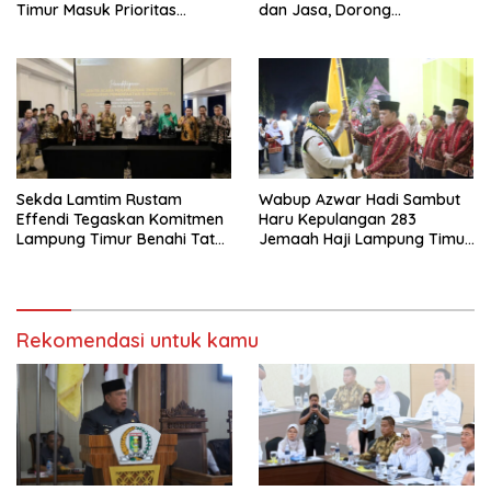
Timur Masuk Prioritas
dan Jasa, Dorong
Program WEFSRID
Percepatan Digitalisasi
melalui Katalog Elektronik
Versi 6
Sekda Lamtim Rustam
Wabup Azwar Hadi Sambut
Effendi Tegaskan Komitmen
Haru Kepulangan 283
Lampung Timur Benahi Tata
Jemaah Haji Lampung Timur,
Ruang di Forum ATR/BPN
Doakan Menjadi Haji Mabrur
Rekomendasi untuk kamu