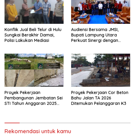
Konflik Jual Beli Telur di Hulu
Audiensi Bersama JMSI,
Sungkai Berakhir Damai,
Bupati Lampung Utara
Polisi Lakukan Mediasi
Perkuat Sinergi dengan
Media Siber
Proyek Pekerjaan
Proyek Pekerjaan Cor Beton
Pembangunan Jembatan Sei
Bahu Jalan TA 2026
STI Tahun Anggaran 2025
Ditemukan Pelanggaran K3
Kini Menjadi Bahan
Perbincangan Sejumlah
Publik
Rekomendasi untuk kamu