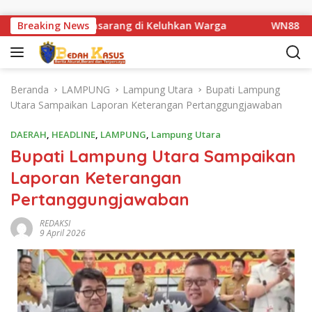
Langsung ke konten
batan Km 1 Basarang di Keluhkan Warga
Breaking News
WN88 SUB UNIT
Beranda
LAMPUNG
Lampung Utara
Bupati Lampung
Utara Sampaikan Laporan Keterangan Pertanggungjawaban
DAERAH
,
HEADLINE
,
LAMPUNG
,
Lampung Utara
Bupati Lampung Utara Sampaikan
Laporan Keterangan
Pertanggungjawaban
REDAKSI
9 April 2026