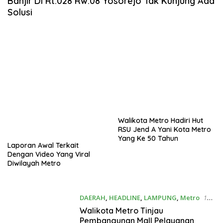
Banjir Di Rt.028 Rw.08 Yosorejo Tak Kunjung Ada
Solusi
Walikota Metro Hadiri Hut
RSU Jend A Yani Kota Metro
Yang Ke 50 Tahun
Laporan Awal Terkait
Dengan Video Yang Viral
Diwilayah Metro
DAERAH
,
HEADLINE
,
LAMPUNG
,
Metro
1
September 2022
Walikota Metro Tinjau
Pembangunan Mall Pelayanan