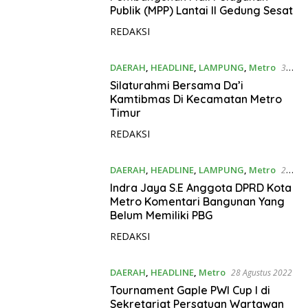
Publik (MPP) Lantai II Gedung Sesat
REDAKSI
DAERAH
,
HEADLINE
,
LAMPUNG
,
Metro
31
Agustus 2022
Silaturahmi Bersama Da’i
Kamtibmas Di Kecamatan Metro
Timur
REDAKSI
DAERAH
,
HEADLINE
,
LAMPUNG
,
Metro
29
Agustus 2022
Indra Jaya S.E Anggota DPRD Kota
Metro Komentari Bangunan Yang
Belum Memiliki PBG
REDAKSI
DAERAH
,
HEADLINE
,
Metro
28 Agustus 2022
Tournament Gaple PWI Cup I di
Sekretariat Persatuan Wartawan