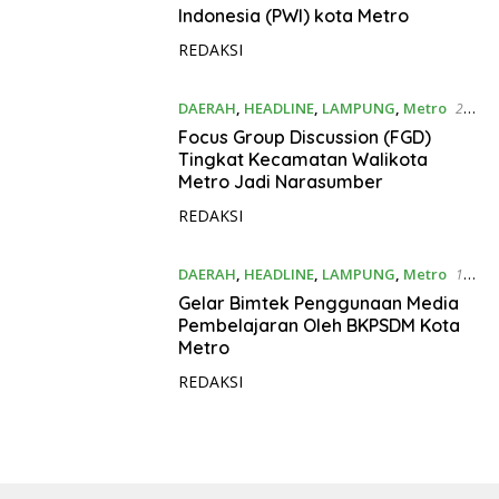
Indonesia (PWI) kota Metro
REDAKSI
DAERAH
,
HEADLINE
,
LAMPUNG
,
Metro
24
Agustus 2022
Focus Group Discussion (FGD)
Tingkat Kecamatan Walikota
Metro Jadi Narasumber
REDAKSI
DAERAH
,
HEADLINE
,
LAMPUNG
,
Metro
11
Agustus 2022
Gelar Bimtek Penggunaan Media
Pembelajaran Oleh BKPSDM Kota
Metro
REDAKSI