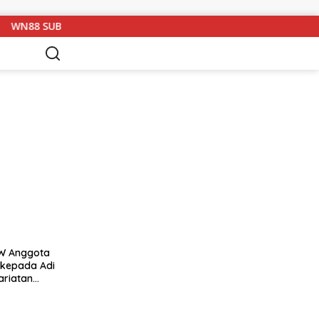
WN88 SUB UNIT 13 LAMPUNG UTARA GELAR RAPAT KOORDINASI 
AW Anggota
 kepada Adi
ariatan