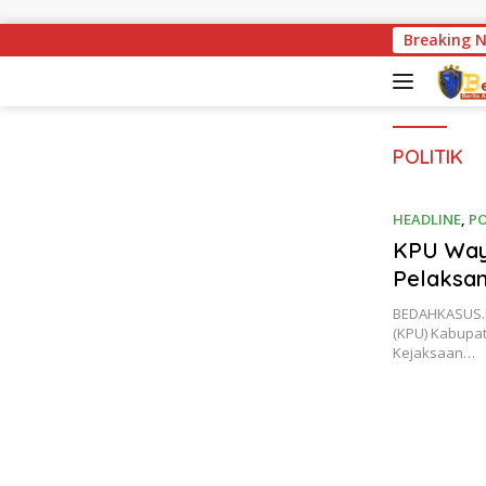
Langsung ke konten
Breaking 
Miris
POLITIK
HEADLINE
,
PO
KPU Way
Pelaksan
BEDAHKASUS.I
(KPU) Kabupa
Kejaksaan…