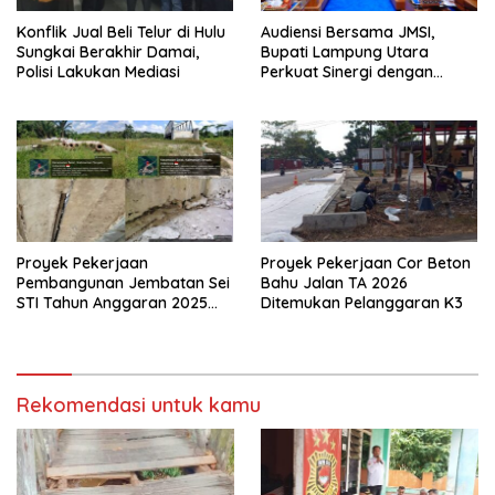
Konflik Jual Beli Telur di Hulu
Audiensi Bersama JMSI,
Sungkai Berakhir Damai,
Bupati Lampung Utara
Polisi Lakukan Mediasi
Perkuat Sinergi dengan
Media Siber
Proyek Pekerjaan
Proyek Pekerjaan Cor Beton
Pembangunan Jembatan Sei
Bahu Jalan TA 2026
STI Tahun Anggaran 2025
Ditemukan Pelanggaran K3
Kini Menjadi Bahan
Perbincangan Sejumlah
Publik
Rekomendasi untuk kamu