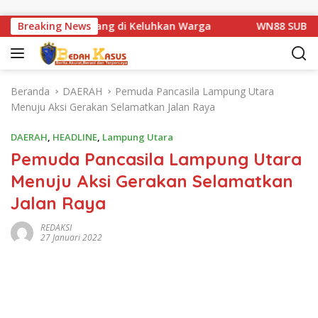
Langsung ke konten
an Km 1 Basarang di Keluhkan Warga
Breaking News
WN88 SUB UNIT 13
Beranda
DAERAH
Pemuda Pancasila Lampung Utara
Menuju Aksi Gerakan Selamatkan Jalan Raya
DAERAH
,
HEADLINE
,
Lampung Utara
Pemuda Pancasila Lampung Utara
Menuju Aksi Gerakan Selamatkan
Jalan Raya
REDAKSI
27 Januari 2022