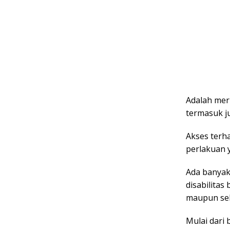
Adalah mer
termasuk ju
Akses terha
perlakuan 
Ada banyak
disabilita
maupun seb
Mulai dari 