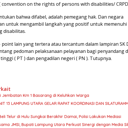
 ( convention on the rights of persons with disabilities/ CRPD 
tukan bahwa difabel, adalah pemegang hak. Dan negara
an untuk mengambil langkah yang positif untuk memenuhi 
disabilitas.
 point lain yang tertera atau tercantum dalam lampiran SK 
entang pedoman pelaksanaan pelayanan bagi penyandang dis
tinggi ( PT ) dan pengadilan negeri ( PN ). Tutupnya.
rkait
isi Jembatan Km 1 Basarang di Keluhkan Warga
NIT 13 LAMPUNG UTARA GELAR RAPAT KOORDINASI DAN SILATURAHM
Beli Telur di Hulu Sungkai Berakhir Damai, Polisi Lakukan Mediasi
sama JMSI, Bupati Lampung Utara Perkuat Sinergi dengan Media Si