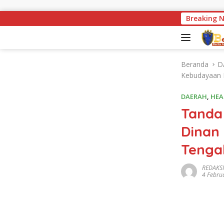
Langsung ke konten
Miris ! Kondisi Jembatan 
Breaking 
Beranda
D
Kebudayaan L
DAERAH
,
HEA
Tanda
Dinan
Tengah
REDAKSI
4 Febru