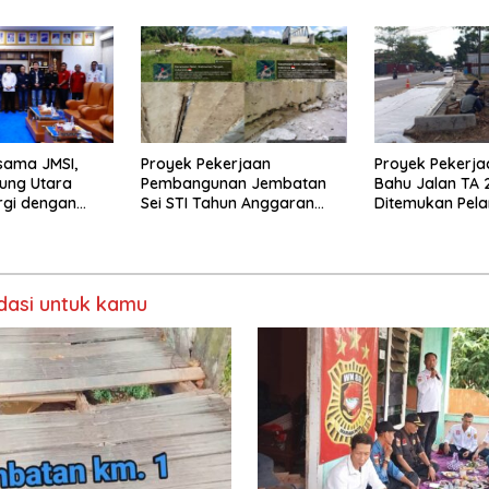
sama JMSI,
Proyek Pekerjaan
Proyek Pekerja
ung Utara
Pembangunan Jembatan
Bahu Jalan TA 
rgi dengan
Sei STI Tahun Anggaran
Ditemukan Pel
2025 Kini Menjadi Bahan
Perbincangan Sejumlah
Publik
asi untuk kamu