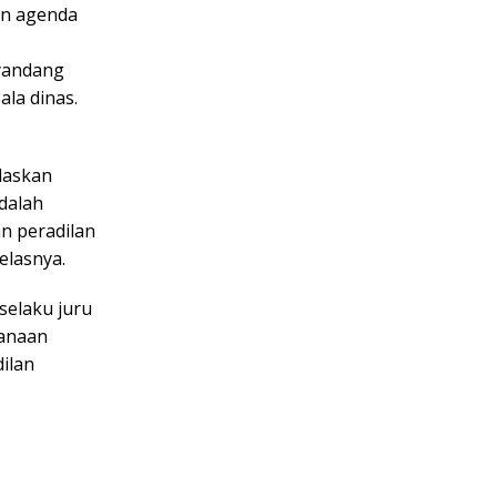
an agenda
yandang
ala dinas.
laskan
adalah
n peradilan
elasnya.
 selaku juru
sanaan
dilan