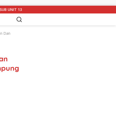
MPUNG UTARA GELAR RAPAT KOORDINASI DAN SILATURAHMI TAH
an Dan
an
mpung