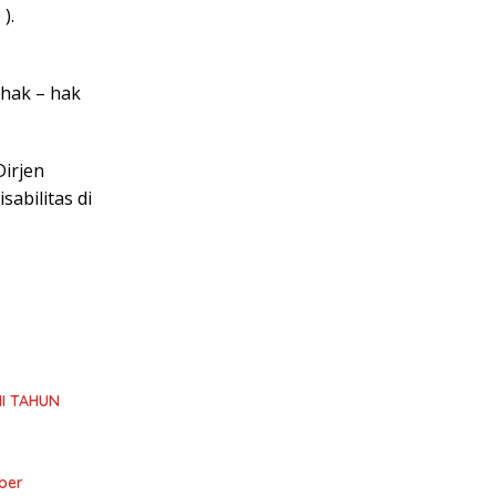
).
hak – hak
Dirjen
abilitas di
I TAHUN
ber