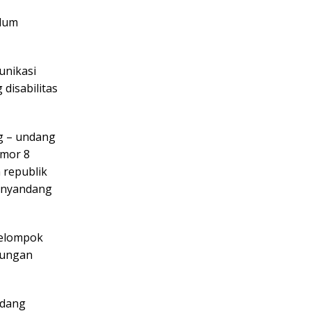
elum
unikasi
disabilitas
g – undang
omor 8
 republik
penyandang
kelompok
dungan
ndang