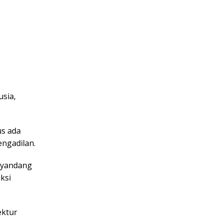
usia,
us ada
ngadilan.
enyandang
ksi
ektur