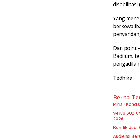
disabilitasi
Yang menen
berkewajib
penyandang 
Dan point –
Badilum, t
pengadilan 
Tedhika
Berita Te
Miris ! Kond
WN88 SUB U
2026
Konflik Jual 
Audiensi Ber