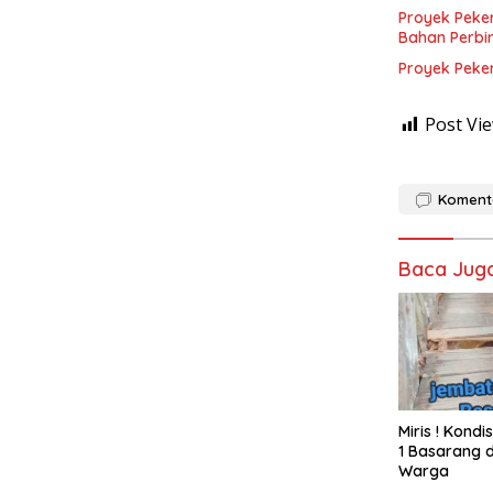
Proyek Peke
Bahan Perbi
Proyek Peke
Post Vie
Koment
Baca Jug
Miris ! Kond
1 Basarang d
Warga