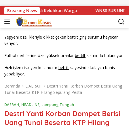
Langsung ke konten
m 1 Basarang di Keluhkan Warga
Breaking News
WN88 SUB UNIT 13 LAM
Yepyeni özellikleriyle dikkat çeken
bettilt giriş
sürümü heyecan
veriyor.
Futbol derbilerine özel yüksek oranlar
bettilt
kısmında bulunuyor.
Hızlı işlem isteyen kullanıcılar
bettilt
sayesinde kolayca bahis
yapabiliyor.
Beranda
DAERAH
Destri Yanti Korban Dompet Berisi Uang
Tunai Beserta KTP Hilang Sepulang Pesta
DAERAH
,
HEADLINE
,
Lampung Tengah
Destri Yanti Korban Dompet Berisi
Uang Tunai Beserta KTP Hilang