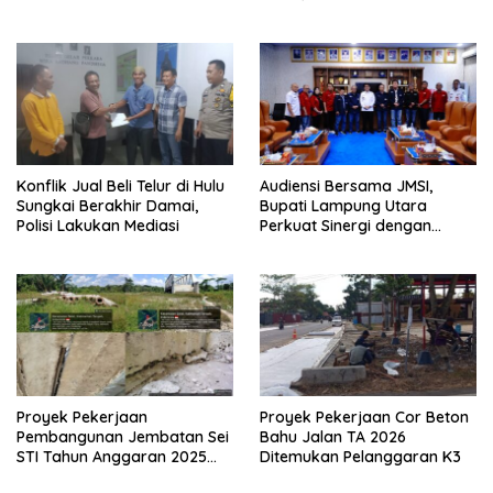
SILATURAHMI TAHUN 2026
Konflik Jual Beli Telur di Hulu
Audiensi Bersama JMSI,
Sungkai Berakhir Damai,
Bupati Lampung Utara
Polisi Lakukan Mediasi
Perkuat Sinergi dengan
Media Siber
Proyek Pekerjaan
Proyek Pekerjaan Cor Beton
Pembangunan Jembatan Sei
Bahu Jalan TA 2026
STI Tahun Anggaran 2025
Ditemukan Pelanggaran K3
Kini Menjadi Bahan