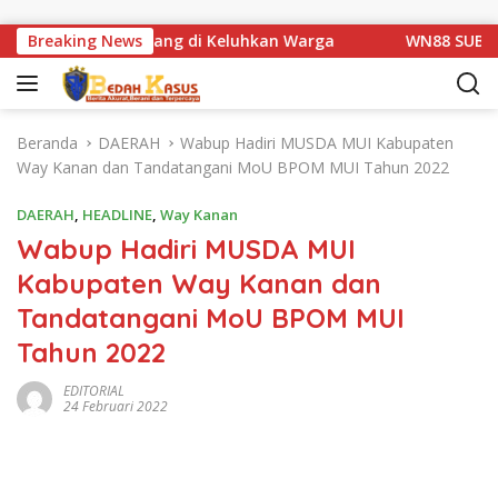
Langsung ke konten
an Km 1 Basarang di Keluhkan Warga
Breaking News
WN88 SUB UNIT 13
Beranda
DAERAH
Wabup Hadiri MUSDA MUI Kabupaten
Way Kanan dan Tandatangani MoU BPOM MUI Tahun 2022
DAERAH
,
HEADLINE
,
Way Kanan
Wabup Hadiri MUSDA MUI
Kabupaten Way Kanan dan
Tandatangani MoU BPOM MUI
Tahun 2022
EDITORIAL
24 Februari 2022