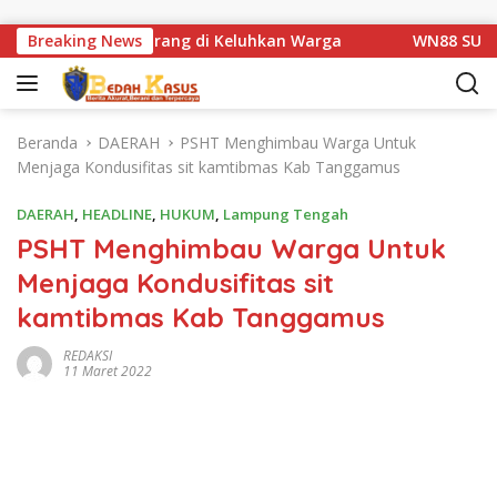
Langsung ke konten
atan Km 1 Basarang di Keluhkan Warga
Breaking News
WN88 SUB UNIT 
Beranda
DAERAH
PSHT Menghimbau Warga Untuk
Menjaga Kondusifitas sit kamtibmas Kab Tanggamus
DAERAH
,
HEADLINE
,
HUKUM
,
Lampung Tengah
PSHT Menghimbau Warga Untuk
Menjaga Kondusifitas sit
kamtibmas Kab Tanggamus
REDAKSI
11 Maret 2022