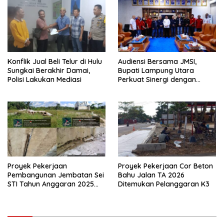
Konflik Jual Beli Telur di Hulu
Audiensi Bersama JMSI,
Sungkai Berakhir Damai,
Bupati Lampung Utara
Polisi Lakukan Mediasi
Perkuat Sinergi dengan
Media Siber
Proyek Pekerjaan
Proyek Pekerjaan Cor Beton
Pembangunan Jembatan Sei
Bahu Jalan TA 2026
STI Tahun Anggaran 2025
Ditemukan Pelanggaran K3
Kini Menjadi Bahan
Perbincangan Sejumlah
Publik