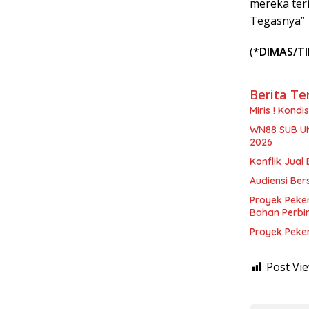
mereka ter
Tegasnya”
(
*DIMAS/T
Berita Te
Miris ! Kond
WN88 SUB U
2026
Konflik Jual 
Audiensi Ber
Proyek Peke
Bahan Perbi
Proyek Peke
Post Vie