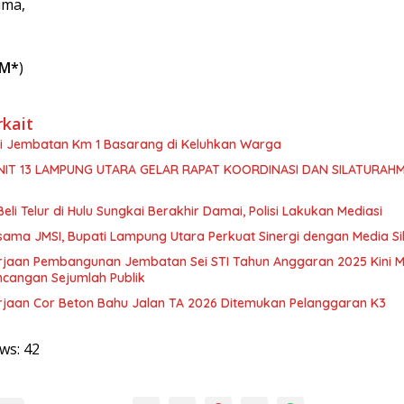
ima,
IM*
)
rkait
isi Jembatan Km 1 Basarang di Keluhkan Warga
NIT 13 LAMPUNG UTARA GELAR RAPAT KOORDINASI DAN SILATURAHM
Beli Telur di Hulu Sungkai Berakhir Damai, Polisi Lakukan Mediasi
sama JMSI, Bupati Lampung Utara Perkuat Sinergi dengan Media Si
rjaan Pembangunan Jembatan Sei STI Tahun Anggaran 2025 Kini M
ncangan Sejumlah Publik
rjaan Cor Beton Bahu Jalan TA 2026 Ditemukan Pelanggaran K3
ws:
42