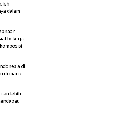
oleh
nya dalam
ksanaan
ial bekerja
 komposisi
ndonesia di
an di mana
uan lebih
mendapat