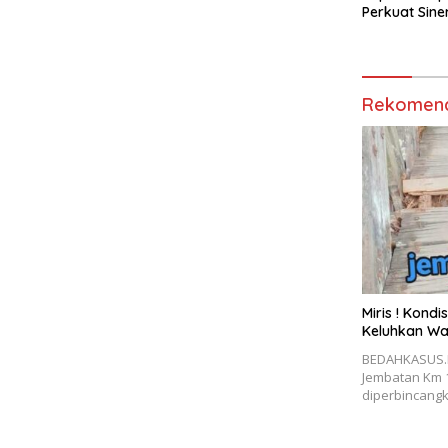
Perkuat Sine
Media Siber
Rekomend
Miris ! Kond
Keluhkan W
BEDAHKASUS.I
Jembatan Km 1
diperbincang