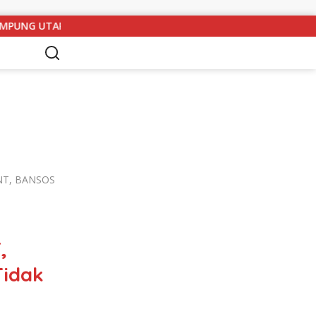
ELAR RAPAT KOORDINASI DAN SILATURAHMI TAHUN 2026
PNT, BANSOS
,
Tidak