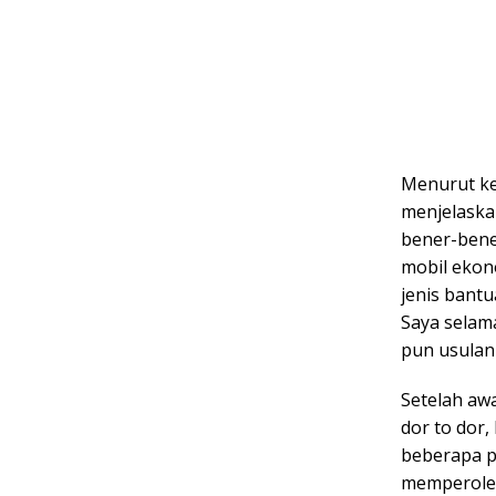
Menurut ke
menjelaska
bener-bene
mobil ekon
jenis bantu
Saya selam
pun usulan
Setelah aw
dor to dor,
beberapa p
memperoleh