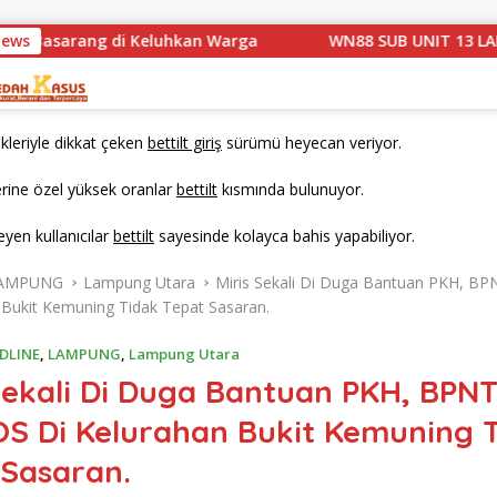
i Keluhkan Warga
News
WN88 SUB UNIT 13 LAMPUNG UTARA G
ikleriyle dikkat çeken
bettilt giriş
sürümü heyecan veriyor.
erine özel yüksek oranlar
bettilt
kısmında bulunuyor.
teyen kullanıcılar
bettilt
sayesinde kolayca bahis yapabiliyor.
AMPUNG
Lampung Utara
Miris Sekali Di Duga Bantuan PKH, B
 Bukit Kemuning Tidak Tepat Sasaran.
DLINE
,
LAMPUNG
,
Lampung Utara
Sekali Di Duga Bantuan PKH, BPNT
S Di Kelurahan Bukit Kemuning 
 Sasaran.