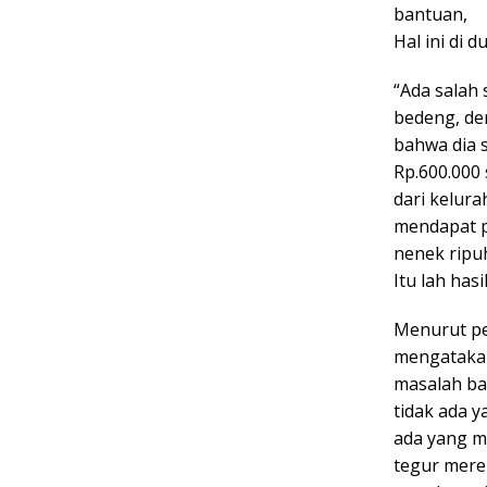
bantuan,
Hal ini di 
“Ada salah
bedeng, de
bahwa dia 
Rp.600.000
dari kelura
mendapat pe
nenek ripu
Itu lah has
Menurut pen
mengatakan
masalah ba
tidak ada 
ada yang m
tegur mere