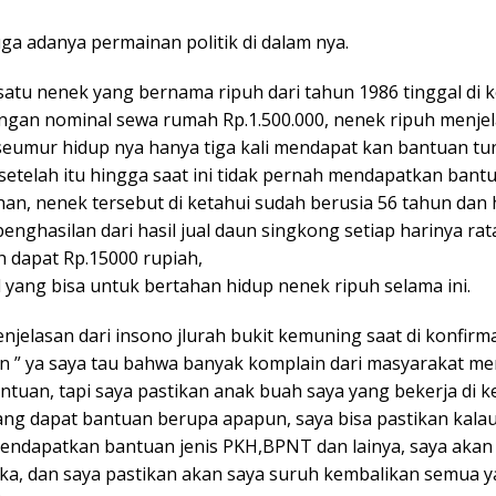
duga adanya permainan politik di dalam nya.
 satu nenek yang bernama ripuh dari tahun 1986 tinggal di 
ngan nominal sewa rumah Rp.1.500.000, nenek ripuh menje
seumur hidup nya hanya tiga kali mendapat kan bantuan tu
 setelah itu hingga saat ini tidak pernah mendapatkan bant
han, nenek tersebut di ketahui sudah berusia 56 tahun dan
nghasilan dari hasil jual daun singkong setiap harinya rat
h dapat Rp.15000 rupiah,
il yang bisa untuk bertahan hidup nenek ripuh selama ini.
jelasan dari insono jlurah bukit kemuning saat di konfirm
 ” ya saya tau bahwa banyak komplain dari masyarakat m
ntuan, tapi saya pastikan anak buah saya yang bekerja di 
yang dapat bantuan berupa apapun, saya bisa pastikan kal
endapatkan bantuan jenis PKH,BPNT dan lainya, saya akan
ka, dan saya pastikan akan saya suruh kembalikan semua 