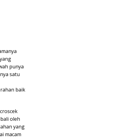
namanya
 yang
ewah punya
nya satu
urahan baik
croscek
bali oleh
rahan yang
gai macam