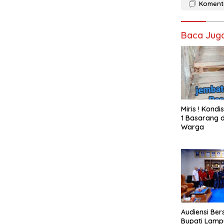
Koment
Baca Jug
Miris ! Kond
1 Basarang d
Warga
Audiensi Ber
Bupati Lamp