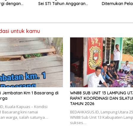
rgi dengan
Sei STI Tahun Anggaran
Ditemukan Pel
2025 Kini Menjadi Bahan
Perbincangan Sejumlah
Publik
asi untuk kamu
isi Jembatan Km 1 Basarang di
WN88 SUB UNIT 13 LAMPUNG U
arga
RAPAT KOORDINASI DAN SILATU
TAHUN 2026
D, Kuala Kapuas – Kondisi
 Basarang kini ramai
BEDAHKASUS.ID, Lampung Utara 25 J
kan warga, salah satunya…
WN88 Sub Unit 13 Kabupaten Lamp
sukses…