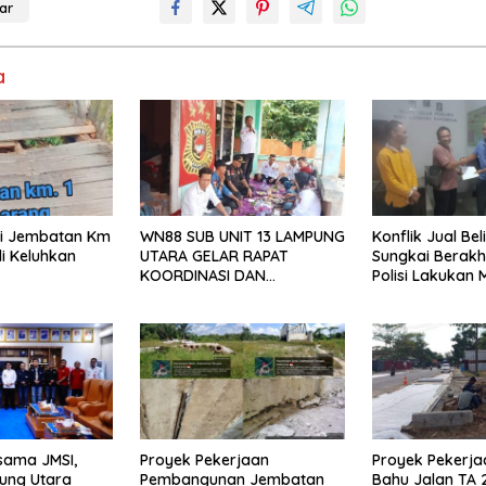
ar
a
isi Jembatan Km
WN88 SUB UNIT 13 LAMPUNG
Konflik Jual Beli
i Keluhkan
UTARA GELAR RAPAT
Sungkai Berakh
KOORDINASI DAN
Polisi Lakukan 
SILATURAHMI TAHUN 2026
sama JMSI,
Proyek Pekerjaan
Proyek Pekerja
ung Utara
Pembangunan Jembatan
Bahu Jalan TA 