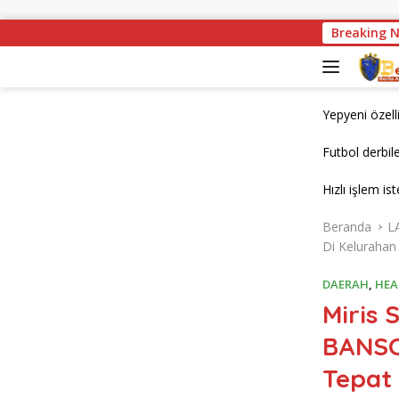
Langsung ke konten
Miris ! Kondisi Jembatan Km 1 Basarang d
Breaking 
Yepyeni özell
Futbol derbil
Hızlı işlem is
Beranda
L
Di Kelurahan
DAERAH
,
HEA
Miris 
BANSO
Tepat