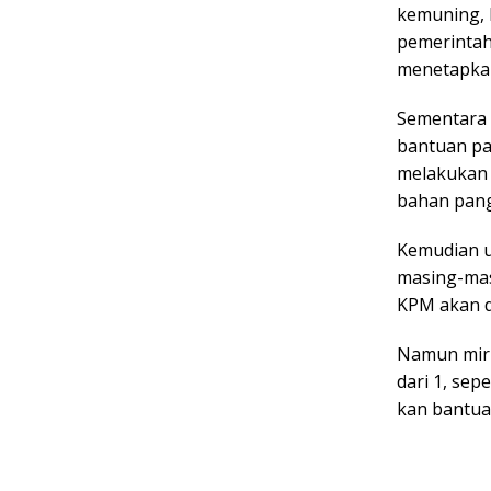
kemuning, 
pemerintah
menetapkan
Sementara 
bantuan pa
melakukan 
bahan pan
Kemudian u
masing-masi
KPM akan d
Namun miri
dari 1, se
kan bantu