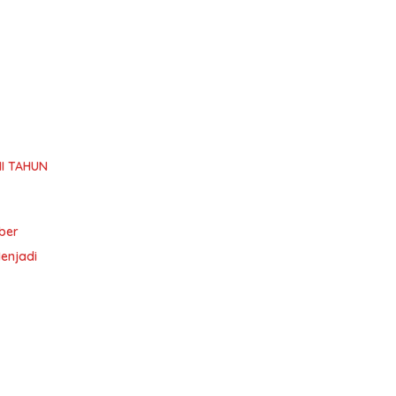
I TAHUN
ber
enjadi