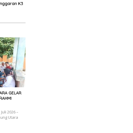
anggaran K3
TARA GELAR
RAHMI
uli 2026 –
ung Utara