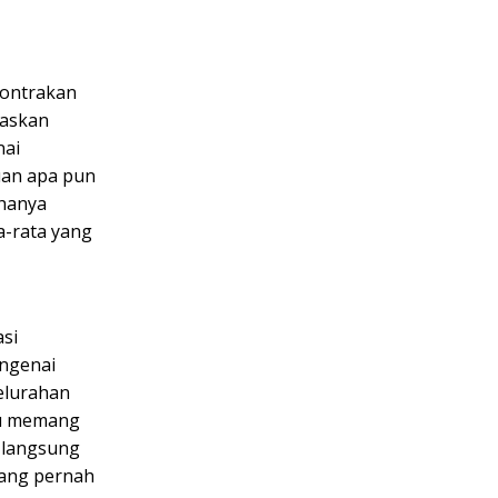
kontrakan
laskan
nai
uan apa pun
 hanya
a-rata yang
asi
engenai
kelurahan
au memang
 langsung
yang pernah