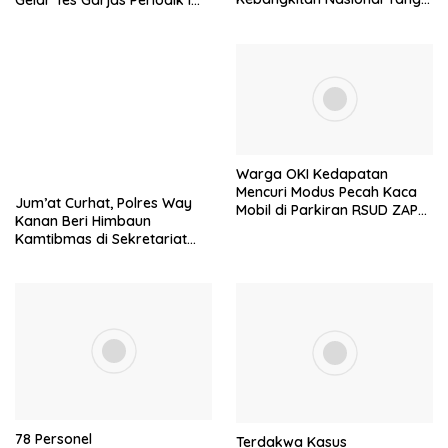
Ke-115
TA. 2023
Warga OKI Kedapatan
Mencuri Modus Pecah Kaca
Jum’at Curhat, Polres Way
Mobil di Parkiran RSUD ZAPA
Kanan Beri Himbaun
Way Kanan
Kamtibmas di Sekretariat
PPK Kecamatan Umpu
Semenguk
78 Personel
Terdakwa Kasus