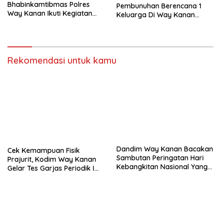
Bhabinkamtibmas Polres
Pembunuhan Berencana 1
Way Kanan Ikuti Kegiatan
Keluarga Di Way Kanan
Latkatpuan
Dituntut Hukuman Mati
Rekomendasi untuk kamu
Dandim Way Kanan Bacakan
Cek Kemampuan Fisik
Sambutan Peringatan Hari
Prajurit, Kodim Way Kanan
Kebangkitan Nasional Yang
Gelar Tes Garjas Periodik I
Ke-115
TA. 2023