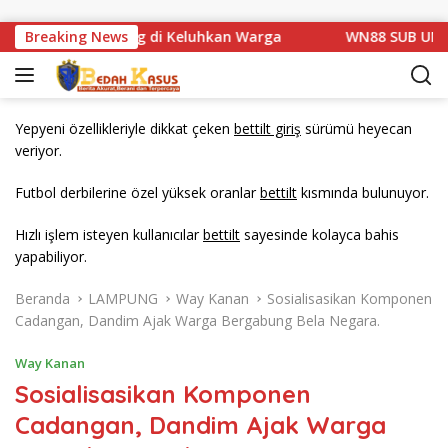
Langsung ke konten
an Km 1 Basarang di Keluhkan Warga
Breaking News
WN88 SUB UNIT 13
Yepyeni özellikleriyle dikkat çeken
bettilt giriş
sürümü heyecan
veriyor.
Futbol derbilerine özel yüksek oranlar
bettilt
kısmında bulunuyor.
Hızlı işlem isteyen kullanıcılar
bettilt
sayesinde kolayca bahis
yapabiliyor.
Beranda
LAMPUNG
Way Kanan
Sosialisasikan Komponen
Cadangan, Dandim Ajak Warga Bergabung Bela Negara.
Way Kanan
Sosialisasikan Komponen
Cadangan, Dandim Ajak Warga