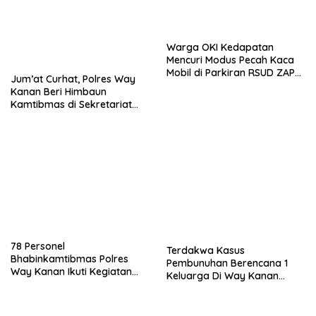
Warga OKI Kedapatan
Mencuri Modus Pecah Kaca
Mobil di Parkiran RSUD ZAPA
Jum’at Curhat, Polres Way
Way Kanan
Kanan Beri Himbaun
Kamtibmas di Sekretariat
PPK Kecamatan Umpu
Semenguk
78 Personel
Terdakwa Kasus
Bhabinkamtibmas Polres
Pembunuhan Berencana 1
Way Kanan Ikuti Kegiatan
Keluarga Di Way Kanan
Latkatpuan
Dituntut Hukuman Mati