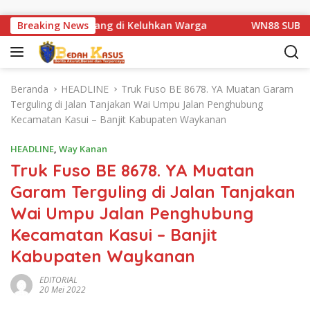
Langsung ke konten
tan Km 1 Basarang di Keluhkan Warga
Breaking News
WN88 SUB UNIT 1
Beranda
HEADLINE
Truk Fuso BE 8678. YA Muatan Garam
Terguling di Jalan Tanjakan Wai Umpu Jalan Penghubung
Kecamatan Kasui – Banjit Kabupaten Waykanan
HEADLINE
,
Way Kanan
Truk Fuso BE 8678. YA Muatan
Garam Terguling di Jalan Tanjakan
Wai Umpu Jalan Penghubung
Kecamatan Kasui – Banjit
Kabupaten Waykanan
EDITORIAL
20 Mei 2022