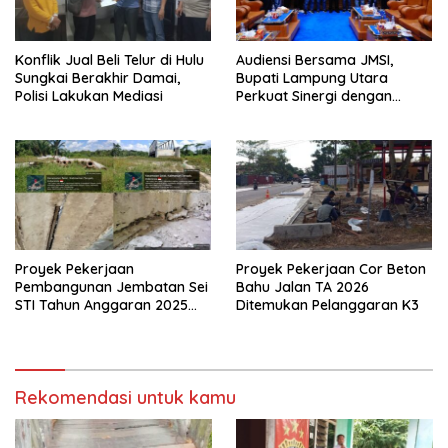
Konflik Jual Beli Telur di Hulu
Audiensi Bersama JMSI,
Sungkai Berakhir Damai,
Bupati Lampung Utara
Polisi Lakukan Mediasi
Perkuat Sinergi dengan
Media Siber
Proyek Pekerjaan
Proyek Pekerjaan Cor Beton
Pembangunan Jembatan Sei
Bahu Jalan TA 2026
STI Tahun Anggaran 2025
Ditemukan Pelanggaran K3
Kini Menjadi Bahan
Perbincangan Sejumlah
Publik
Rekomendasi untuk kamu