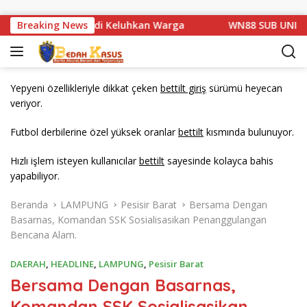
Langsung ke konten
Km 1 Basarang di Keluhkan Warga
Breaking News
WN88 SUB UNIT 13 LA
Yepyeni özellikleriyle dikkat çeken
bettilt giriş
sürümü heyecan
veriyor.
Futbol derbilerine özel yüksek oranlar
bettilt
kısmında bulunuyor.
Hızlı işlem isteyen kullanıcılar
bettilt
sayesinde kolayca bahis
yapabiliyor.
Beranda
LAMPUNG
Pesisir Barat
Bersama Dengan
Basarnas, Komandan SSK Sosialisasikan Penanggulangan
Bencana Alam.
DAERAH
,
HEADLINE
,
LAMPUNG
,
Pesisir Barat
Bersama Dengan Basarnas,
Komandan SSK Sosialisasikan