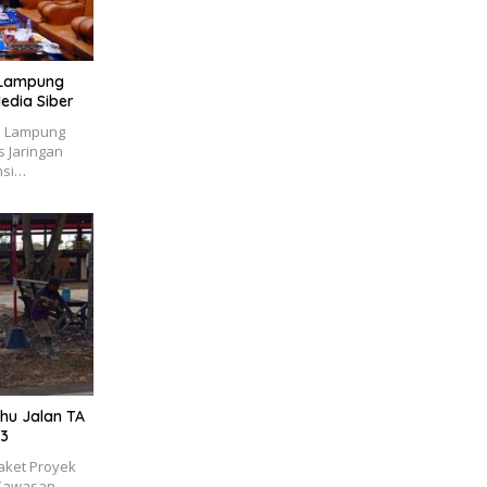
i Lampung
edia Siber
i Lampung
 Jaringan
nsi…
hu Jalan TA
K3
aket Proyek
 Kawasan