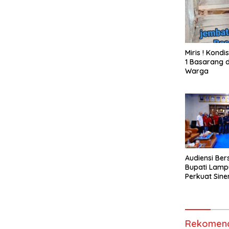
Miris ! Kond
1 Basarang d
Warga
Audiensi Ber
Bupati Lamp
Perkuat Sine
Media Siber
Rekomend