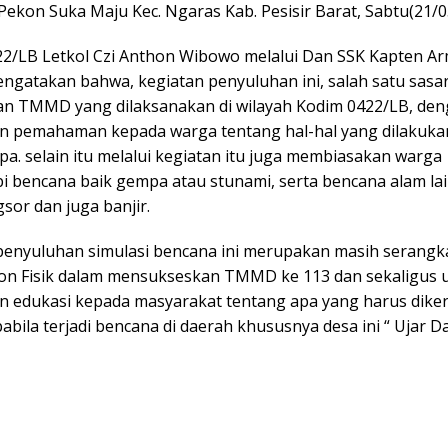
Pekon Suka Maju Kec. Ngaras Kab. Pesisir Barat, Sabtu(21/0
2/LB Letkol Czi Anthon Wibowo melalui Dan SSK Kapten A
engatakan bahwa, kegiatan penyuluhan ini, salah satu sasa
atan TMMD yang dilaksanakan di wilayah Kodim 0422/LB, den
 pemahaman kepada warga tentang hal-hal yang dilakuka
pa. selain itu melalui kegiatan itu juga membiasakan warga
 bencana baik gempa atau stunami, serta bencana alam la
gsor dan juga banjir.
 penyuluhan simulasi bencana ini merupakan masih serangk
on Fisik dalam mensukseskan TMMD ke 113 dan sekaligus 
 edukasi kepada masyarakat tentang apa yang harus dike
pabila terjadi bencana di daerah khususnya desa ini “ Ujar D