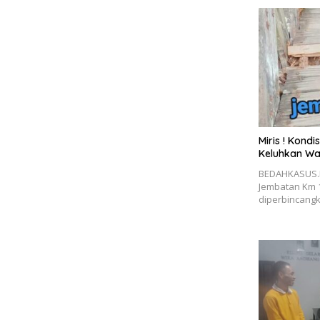
Miris ! Kond
Keluhkan W
BEDAHKASUS.I
Jembatan Km 1
diperbincang