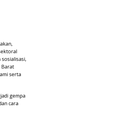
takan,
ektoral
osialisasi,
 Barat
ami serta
rjadi gempa
dan cara