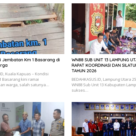
isi Jembatan Km 1 Basarang di
WN88 SUB UNIT 13 LAMPUNG U
arga
RAPAT KOORDINASI DAN SILATU
TAHUN 2026
D, Kuala Kapuas – Kondisi
 Basarang kini ramai
BEDAHKASUS.ID, Lampung Utara 25 J
kan warga, salah satunya…
WN88 Sub Unit 13 Kabupaten Lamp
sukses…