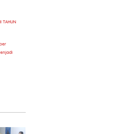
I TAHUN
ber
enjadi