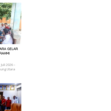
TARA GELAR
RAHMI
uli 2026 –
ung Utara