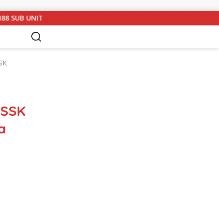
3 LAMPUNG UTARA GELAR RAPAT KOORDINASI DAN SILATURAHMI
SK
 SSK
a