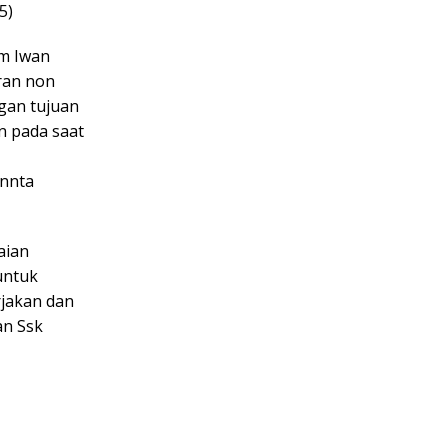
5)
rm Iwan
ran non
gan tujuan
n pada saat
innta
aian
untuk
rjakan dan
an Ssk