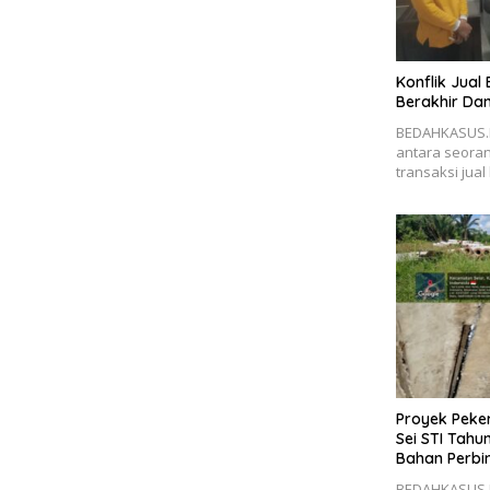
Konflik Jual 
Berakhir Dam
BEDAHKASUS.I
antara seora
transaksi jual 
Proyek Pek
Sei STI Tahu
Bahan Perbi
BEDAHKASUS.I