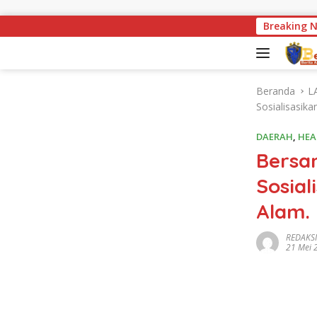
Langsung ke konten
Miris ! Kondisi Jemba
Breaking 
Beranda
L
Sosialisasik
DAERAH
,
HEA
Bersa
Sosia
Alam.
REDAKSI
21 Mei 