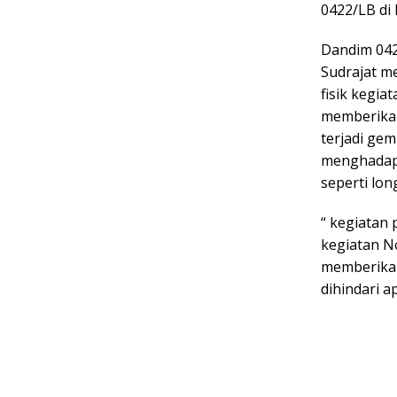
0422/LB di 
Dandim 042
Sudrajat m
fisik kegi
memberikan
terjadi gem
menghadapi
seperti lon
“ kegiatan
kegiatan N
memberikan
dihindari a