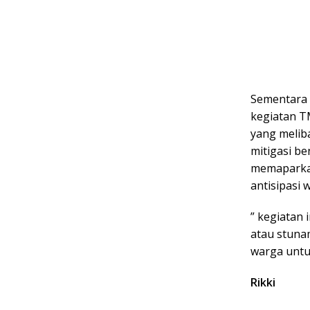
Sementara 
kegiatan T
yang melib
mitigasi b
memaparkan
antisipasi 
” kegiatan 
atau stuna
warga untu
Rikki