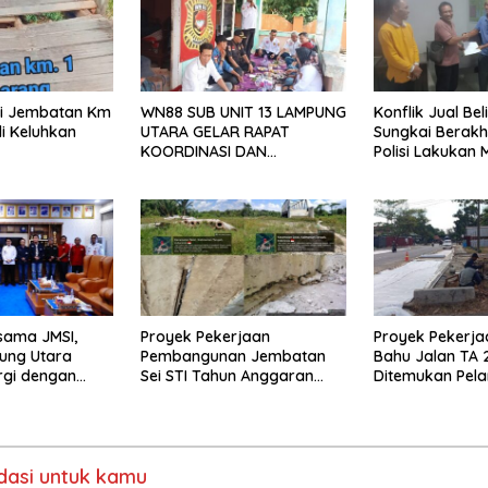
isi Jembatan Km
WN88 SUB UNIT 13 LAMPUNG
Konflik Jual Beli
i Keluhkan
UTARA GELAR RAPAT
Sungkai Berakh
KOORDINASI DAN
Polisi Lakukan 
SILATURAHMI TAHUN 2026
sama JMSI,
Proyek Pekerjaan
Proyek Pekerja
ung Utara
Pembangunan Jembatan
Bahu Jalan TA 
rgi dengan
Sei STI Tahun Anggaran
Ditemukan Pel
2025 Kini Menjadi Bahan
Perbincangan Sejumlah
Publik
asi untuk kamu