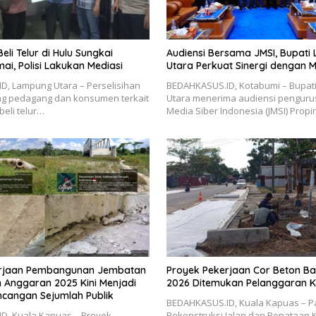
Beli Telur di Hulu Sungkai
Audiensi Bersama JMSI, Bupat
ai, Polisi Lakukan Mediasi
Utara Perkuat Sinergi dengan M
D, Lampung Utara – Perselisihan
BEDAHKASUS.ID, Kotabumi – Bupat
ng pedagang dan konsumen terkait
Utara menerima audiensi pengurus
beli telur…
Media Siber Indonesia (JMSI) Propi
erjaan Pembangunan Jembatan
Proyek Pekerjaan Cor Beton Ba
n Anggaran 2025 Kini Menjadi
2026 Ditemukan Pelanggaran 
ncangan Sejumlah Publik
BEDAHKASUS.ID, Kuala Kapuas – P
D, Kuala Kapuas – Proyek
Rekonstruksi Jalan dan Penataan