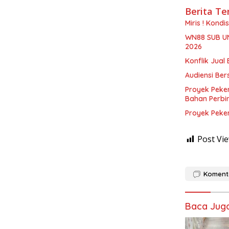
Berita Te
Miris ! Kond
WN88 SUB U
2026
Konflik Jual 
Audiensi Ber
Proyek Peke
Bahan Perbi
Proyek Peke
Post Vie
Koment
Baca Jug