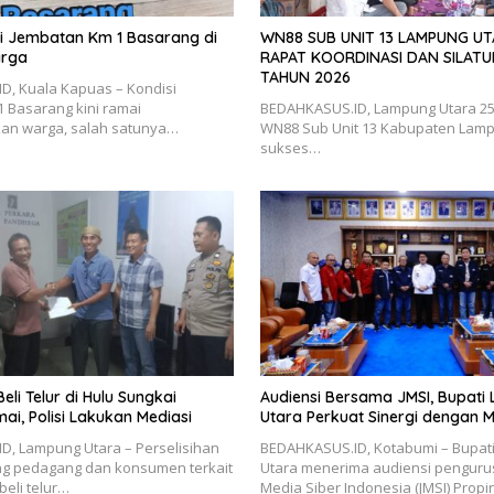
isi Jembatan Km 1 Basarang di
WN88 SUB UNIT 13 LAMPUNG U
arga
RAPAT KOORDINASI DAN SILATU
TAHUN 2026
D, Kuala Kapuas – Kondisi
 Basarang kini ramai
BEDAHKASUS.ID, Lampung Utara 25 J
kan warga, salah satunya…
WN88 Sub Unit 13 Kabupaten Lamp
sukses…
Beli Telur di Hulu Sungkai
Audiensi Bersama JMSI, Bupat
ai, Polisi Lakukan Mediasi
Utara Perkuat Sinergi dengan M
D, Lampung Utara – Perselisihan
BEDAHKASUS.ID, Kotabumi – Bupat
ng pedagang dan konsumen terkait
Utara menerima audiensi pengurus
beli telur…
Media Siber Indonesia (JMSI) Propi