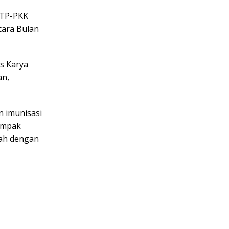
I TP-PKK
cara Bulan
s Karya
an,
 imunisasi
ampak
gah dengan