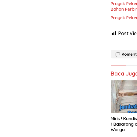
Proyek Peke
Bahan Perbi
Proyek Peke
Post Vie
Koment
Baca Jug
Miris ! Kond
1 Basarang d
Warga