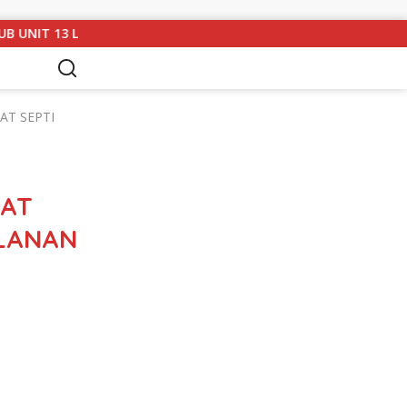
MPUNG UTARA GELAR RAPAT KOORDINASI DAN SILATURAHMI TAHU
AT SEPTI
RAT
ULANAN