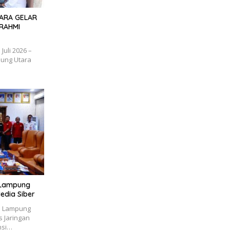
TARA GELAR
RAHMI
uli 2026 –
ung Utara
i Lampung
edia Siber
i Lampung
 Jaringan
nsi…