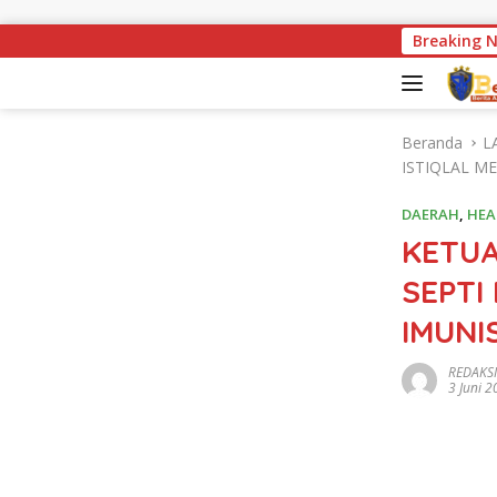
Langsung ke konten
Miris ! Kondisi Jembatan K
Breaking 
Beranda
L
ISTIQLAL M
DAERAH
,
HEA
KETUA
SEPTI
IMUNI
REDAKSI
3 Juni 