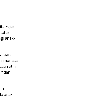
ta kejar
status
ngi anak-
garaan
n imunisasi
asi rutin
if dan
ian
da anak