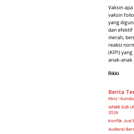
Vaksin apa
vaksin foli
yang digun
dan efekti
merah, beng
reaksi norm
(KIPI) yang
anak-anak.
Rikki
Berita Te
Miris ! Kond
WN88 SUB U
2026
Konflik Jual 
Audiensi Ber