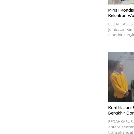
Miris ! Kond
Keluhkan W
BEDAHKASUS.I
Jembatan Km 1
diperbincang
Konflik Jual 
Berakhir Dam
BEDAHKASUS.I
antara seora
transaksi jual 