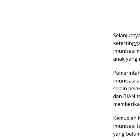
Selanjutny
ketertingga
imunisasi 
anak yang 
Pemerintah
imunisasi a
selain pel
dan BIAN t
memberikan
Kemudian i
imunisasi 
yang belum