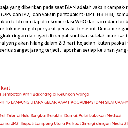
 saja yang diberikan pada saat BIAN adalah vaksin campak-r
o (OPV dan IPV), dan vaksin pentapalent (DPT-HB-HIB). sem
akan telah mendapat rekomendasi WHO dan izin edar dari
f untuk mencegah penyakit-penyakit tersebut. Demam ringa
kak ringan dan nyeri di tempat suntikan setelah imunisasi
al yang akan hilang dalam 2-3 hari. Kejadian ikutan paska i
 serius sangat jarang terjadi , laporkan setiap keluhan yang 
rkait
isi Jembatan Km 1 Basarang di Keluhkan Warga
NIT 13 LAMPUNG UTARA GELAR RAPAT KOORDINASI DAN SILATURAHM
Beli Telur di Hulu Sungkai Berakhir Damai, Polisi Lakukan Mediasi
sama JMSI, Bupati Lampung Utara Perkuat Sinergi dengan Media Si