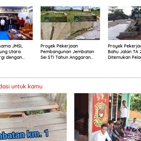
sama JMSI,
Proyek Pekerjaan
Proyek Pekerja
ung Utara
Pembangunan Jembatan
Bahu Jalan TA 
rgi dengan
Sei STI Tahun Anggaran
Ditemukan Pel
2025 Kini Menjadi Bahan
Perbincangan Sejumlah
Publik
asi untuk kamu