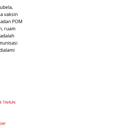
ubela,
ua vaksin
 badan POM
n, ruam
 adalah
munisasi
dialami
I TAHUN
ber