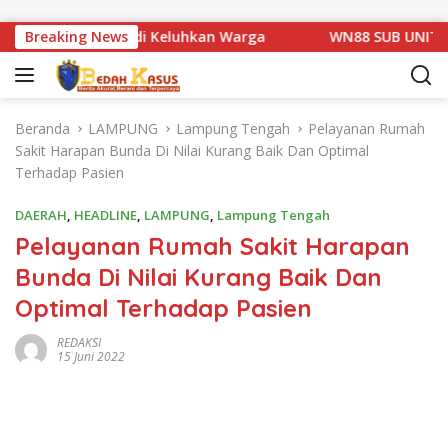
Langsung ke konten
 1 Basarang di Keluhkan Warga
Breaking News
WN88 SUB UNIT 13 LAM
Beranda
LAMPUNG
Lampung Tengah
Pelayanan Rumah
Sakit Harapan Bunda Di Nilai Kurang Baik Dan Optimal
Terhadap Pasien
DAERAH
,
HEADLINE
,
LAMPUNG
,
Lampung Tengah
Pelayanan Rumah Sakit Harapan
Bunda Di Nilai Kurang Baik Dan
Optimal Terhadap Pasien
REDAKSI
15 Juni 2022