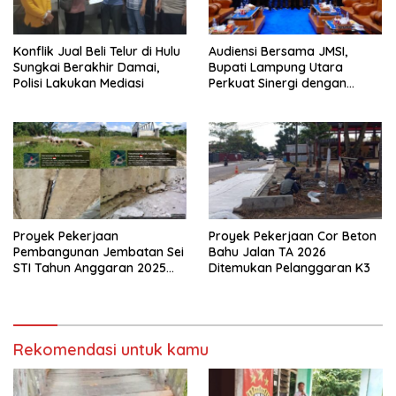
Konflik Jual Beli Telur di Hulu
Audiensi Bersama JMSI,
Sungkai Berakhir Damai,
Bupati Lampung Utara
Polisi Lakukan Mediasi
Perkuat Sinergi dengan
Media Siber
Proyek Pekerjaan
Proyek Pekerjaan Cor Beton
Pembangunan Jembatan Sei
Bahu Jalan TA 2026
STI Tahun Anggaran 2025
Ditemukan Pelanggaran K3
Kini Menjadi Bahan
Perbincangan Sejumlah
Publik
Rekomendasi untuk kamu