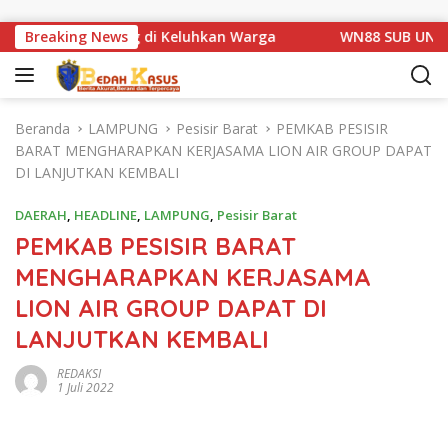
Langsung ke konten
Km 1 Basarang di Keluhkan Warga
Breaking News
WN88 SUB UNIT 13 L
Beranda
LAMPUNG
Pesisir Barat
PEMKAB PESISIR
BARAT MENGHARAPKAN KERJASAMA LION AIR GROUP DAPAT
DI LANJUTKAN KEMBALI
DAERAH
,
HEADLINE
,
LAMPUNG
,
Pesisir Barat
PEMKAB PESISIR BARAT
MENGHARAPKAN KERJASAMA
LION AIR GROUP DAPAT DI
LANJUTKAN KEMBALI
REDAKSI
1 Juli 2022