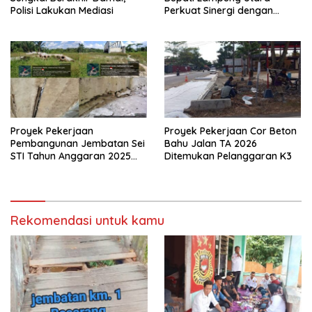
Polisi Lakukan Mediasi
Perkuat Sinergi dengan
Media Siber
Proyek Pekerjaan
Proyek Pekerjaan Cor Beton
Pembangunan Jembatan Sei
Bahu Jalan TA 2026
STI Tahun Anggaran 2025
Ditemukan Pelanggaran K3
Kini Menjadi Bahan
Perbincangan Sejumlah
Publik
Rekomendasi untuk kamu