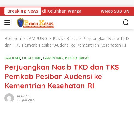
Langsung ke konten
Km 1 Basarang di Keluhkan Warga
Breaking News
WN88 SUB UNIT 13 LA
Beranda
LAMPUNG
Pesisir Barat
Perjuangkan Nasib TKD
dan TKS Pemkab Pesibar Audensi ke Kementrian Kesehatan RI
DAERAH
,
HEADLINE
,
LAMPUNG
,
Pesisir Barat
Perjuangkan Nasib TKD dan TKS
Pemkab Pesibar Audensi ke
Kementrian Kesehatan RI
REDAKSI
22 Juli 2022