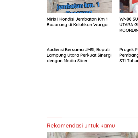
WN88 SU
Miris ! Kondisi Jembatan Km 1
UTARA G
Basarang di Keluhkan Warga
KOORDIN
TAHUN 2
Audiensi Bersama JMSI, Bupati
Proyek P
Lampung Utara Perkuat Sinergi
Pembang
dengan Media Siber
STI Tahu
Menjadi 
Sejumlah
Rekomendasi untuk kamu