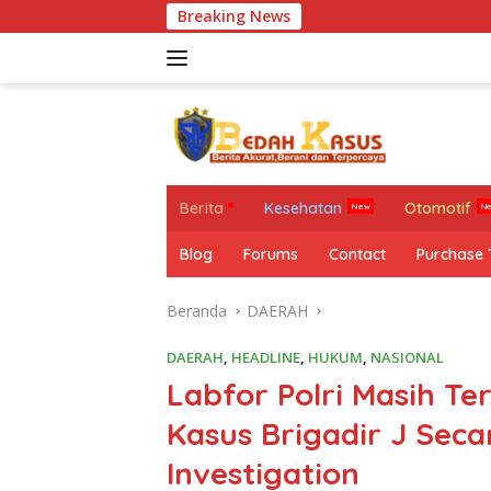
Langsung
Breaking News
Mi
ke
konten
Berita
Kesehatan
Otomotif
Blog
Forums
Contact
Purchase
Beranda
DAERAH
DAERAH
,
HEADLINE
,
HUKUM
,
NASIONAL
Labfor Polri Masih Te
Kasus Brigadir J Seca
Investigation