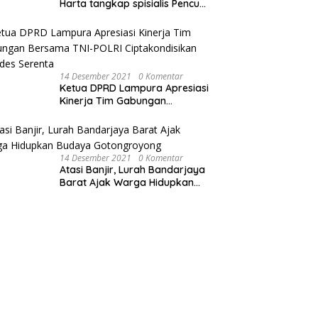
Harta tangkap spisialis Pencuri
sawit dan Membakar Dua Unit
Sepeda Motor
14 Desember 2021
0 Komentar
Ketua DPRD Lampura Apresiasi
Kinerja Tim Gabungan
Bersama TNI-POLRI
Ciptakondisikan Pilkades
Serenta
14 Desember 2021
0 Komentar
Atasi Banjir, Lurah Bandarjaya
Barat Ajak Warga Hidupkan
Budaya Gotongroyong