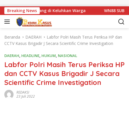
Langsung ke konten
tan Km 1 Basarang di Keluhkan Warga
Breaking News
WN88 SUB UNIT 1
Beranda
DAERAH
Labfor Polri Masih Terus Periksa HP dan
CCTV Kasus Brigadir J Secara Scientific Crime Investigation
DAERAH
,
HEADLINE
,
HUKUM
,
NASIONAL
Labfor Polri Masih Terus Periksa HP
dan CCTV Kasus Brigadir J Secara
Scientific Crime Investigation
REDAKSI
23 Juli 2022