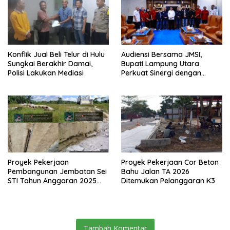
Konflik Jual Beli Telur di Hulu
Audiensi Bersama JMSI,
Sungkai Berakhir Damai,
Bupati Lampung Utara
Polisi Lakukan Mediasi
Perkuat Sinergi dengan
Media Siber
Proyek Pekerjaan
Proyek Pekerjaan Cor Beton
Pembangunan Jembatan Sei
Bahu Jalan TA 2026
STI Tahun Anggaran 2025
Ditemukan Pelanggaran K3
Kini Menjadi Bahan
Perbincangan Sejumlah
Publik
Tambah Komentar