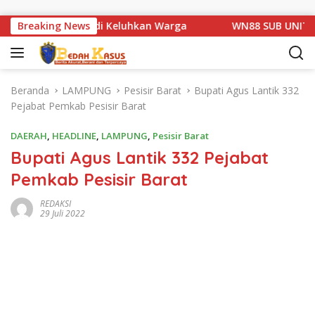
Langsung ke konten
 1 Basarang di Keluhkan Warga
Breaking News
WN88 SUB UNIT 13 LAM
Beranda
LAMPUNG
Pesisir Barat
Bupati Agus Lantik 332
Pejabat Pemkab Pesisir Barat
DAERAH
,
HEADLINE
,
LAMPUNG
,
Pesisir Barat
Bupati Agus Lantik 332 Pejabat
Pemkab Pesisir Barat
REDAKSI
29 Juli 2022