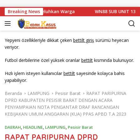
Langsung ke konten
asarang di Keluhkan Warga
Breaking News
WN88 SUB UNIT 13 LAMPUNG
Yepyeni özellikleriyle dikkat çeken
bettilt giriş
sürümü heyecan
veriyor.
Futbol derbilerine özel yüksek oranlar
bettilt
kısmında bulunuyor.
Hızlı işlem isteyen kullanıcılar
bettilt
sayesinde kolayca bahis
yapabiliyor.
Beranda
LAMPUNG
Pesisir Barat
RAPAT PARIPURNA
DPRD KABUPATEN PESISIR BARAT DENGAN ACARA
PENYAMPAIAN NOTA PENGANTAR DRAF RANCANGAN
KEBIJAKAN UMUM ANGGARAN (KUA) PPAS APBD T.A 2023
DAERAH
,
HEADLINE
,
LAMPUNG
,
Pesisir Barat
RAPAT PARIPURNA DPRD