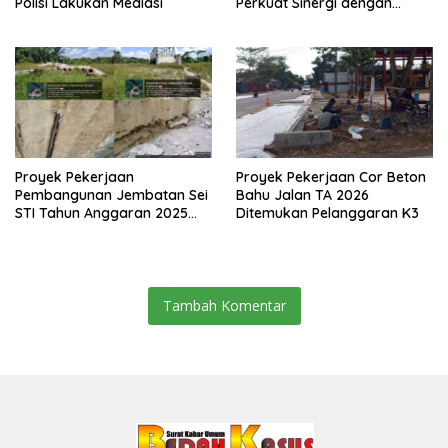
Polisi Lakukan Mediasi
Perkuat Sinergi dengan
Media Siber
Proyek Pekerjaan
Proyek Pekerjaan Cor Beton
Pembangunan Jembatan Sei
Bahu Jalan TA 2026
STI Tahun Anggaran 2025
Ditemukan Pelanggaran K3
Kini Menjadi Bahan
Perbincangan Sejumlah
Publik
Tambah Komentar