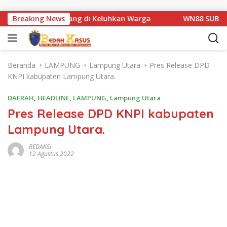
Langsung ke konten
tan Km 1 Basarang di Keluhkan Warga
Breaking News
WN88 SUB UNIT 1
Beranda
LAMPUNG
Lampung Utara
Pres Release DPD
KNPI kabupaten Lampung Utara.
DAERAH
,
HEADLINE
,
LAMPUNG
,
Lampung Utara
Pres Release DPD KNPI kabupaten
Lampung Utara.
REDAKSI
12 Agustus 2022