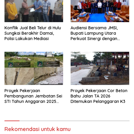
Konflik Jual Beli Telur di Hulu
Audiensi Bersama JMSI,
Sungkai Berakhir Damai,
Bupati Lampung Utara
Polisi Lakukan Mediasi
Perkuat Sinergi dengan
Media Siber
Proyek Pekerjaan
Proyek Pekerjaan Cor Beton
Pembangunan Jembatan Sei
Bahu Jalan TA 2026
STI Tahun Anggaran 2025
Ditemukan Pelanggaran K3
Kini Menjadi Bahan
Perbincangan Sejumlah
Publik
Rekomendasi untuk kamu