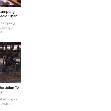
i Lampung
edia Siber
i Lampung
 Jaringan
nsi…
hu Jalan TA
K3
aket Proyek
 Kawasan