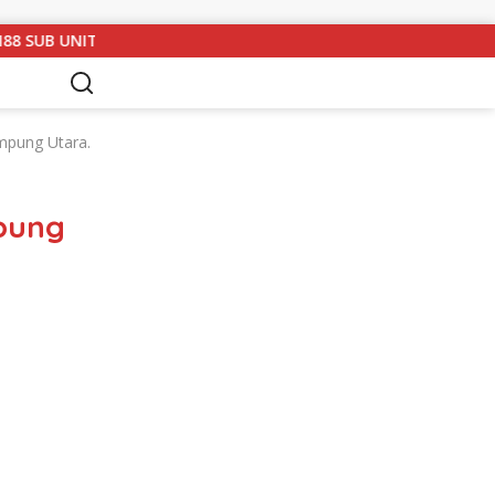
3 LAMPUNG UTARA GELAR RAPAT KOORDINASI DAN SILATURAHMI
mpung Utara.
pung