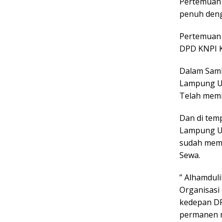
Pertemuan 
penuh deng
Pertemuan 
DPD KNPI 
Dalam Sam
Lampung Ut
Telah memil
Dan di tem
Lampung U
sudah memil
Sewa.
” Alhamdul
Organisasi
kedepan DP
permanen mi