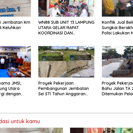
isi Jembatan Km
WN88 SUB UNIT 13 LAMPUNG
Konflik Jual Beli
i Keluhkan
UTARA GELAR RAPAT
Sungkai Berakh
KOORDINASI DAN
Polisi Lakukan 
SILATURAHMI TAHUN 2026
sama JMSI,
Proyek Pekerjaan
Proyek Pekerja
ung Utara
Pembangunan Jembatan
Bahu Jalan TA 
rgi dengan
Sei STI Tahun Anggaran
Ditemukan Pel
2025 Kini Menjadi Bahan
Perbincangan Sejumlah
Publik
asi untuk kamu