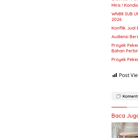
Miris ! Kond
WN88 SUB U
2026
Konflik Jual 
Audiensi Ber
Proyek Peke
Bahan Perbi
Proyek Peke
Post Vie
Koment
Baca Jug