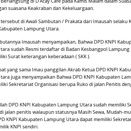
Berlangsung di D’Acay Cafe pada Kamis Malam dalam Sua
an suasana Keakraban dan Kekeluargaan.
tersebut di Awali Sambutan / Prakata dari Imausah selaku 
Kabupaten Lampung Utara.
butannya Imausah menyampaikan, Bahwa DPD KNPI Kabu
ara sudah Resmi terdaftar di Badan Kesbangpol Lampung 
iki Surat keterangan keberadaan ( SKK ).
pat yang sama Imau panggilan Akrab Ketua DPD KNPI Kab
tara juga menyampaikan Bahwa DPD KNPI Kabupaten Lam
iki Sekretariat Organisasi berupa Ruko di jalan Penitis de
illah DPD KNPI Kabupaten Lampung Utara sudah memiliki Se
 di jalan penitis walaupun statusnya Masih Sewa, Mudah-m
D KNPI Kabupaten Lampung Utara dapat memiliki Sekretar
lik KNPI sendiri.