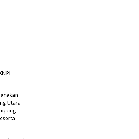
 KNPI
ksanakan
ung Utara
Lampung
eserta