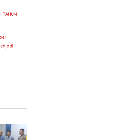
I TAHUN
ber
enjadi