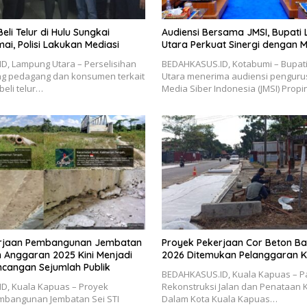
Beli Telur di Hulu Sungkai
Audiensi Bersama JMSI, Bupat
ai, Polisi Lakukan Mediasi
Utara Perkuat Sinergi dengan M
D, Lampung Utara – Perselisihan
BEDAHKASUS.ID, Kotabumi – Bupat
ng pedagang dan konsumen terkait
Utara menerima audiensi pengurus
beli telur…
Media Siber Indonesia (JMSI) Propi
erjaan Pembangunan Jembatan
Proyek Pekerjaan Cor Beton Ba
n Anggaran 2025 Kini Menjadi
2026 Ditemukan Pelanggaran 
ncangan Sejumlah Publik
BEDAHKASUS.ID, Kuala Kapuas – P
D, Kuala Kapuas – Proyek
Rekonstruksi Jalan dan Penataan
mbangunan Jembatan Sei STI
Dalam Kota Kuala Kapuas…