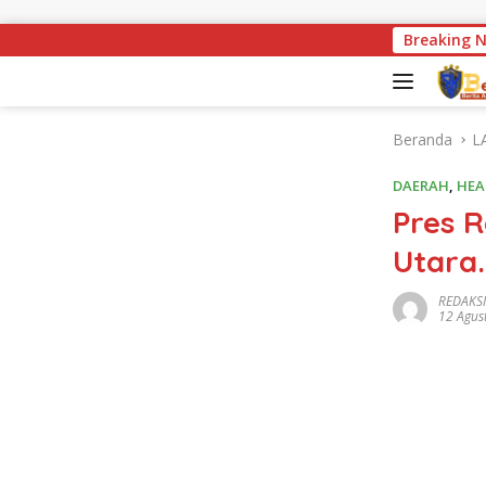
Langsung ke konten
Miris ! Kondisi Jemba
Breaking 
Beranda
L
DAERAH
,
HEA
Pres 
Utara.
REDAKSI
12 Agus