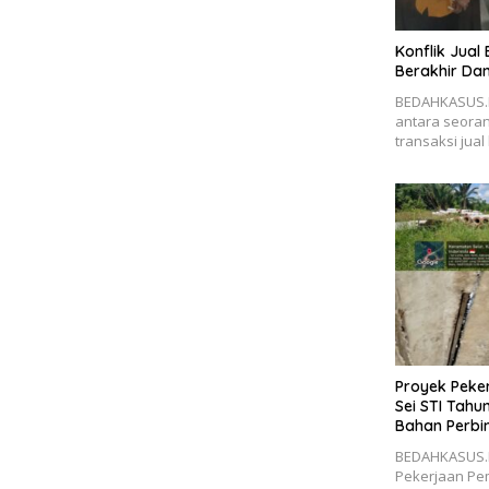
Konflik Jual 
Berakhir Dam
BEDAHKASUS.I
antara seora
transaksi jual 
Proyek Pek
Sei STI Tahu
Bahan Perbi
BEDAHKASUS.I
Pekerjaan Pe