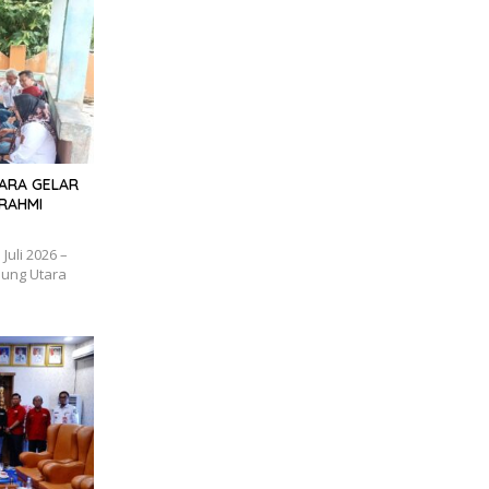
TARA GELAR
RAHMI
uli 2026 –
ung Utara