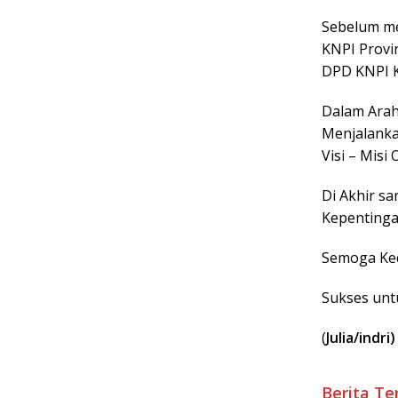
Sebelum me
KNPI Provi
DPD KNPI K
Dalam Arah
Menjalanka
Visi – Misi
Di Akhir s
Kepentinga
Semoga Ked
Sukses unt
(
Julia/indri)
Berita Te