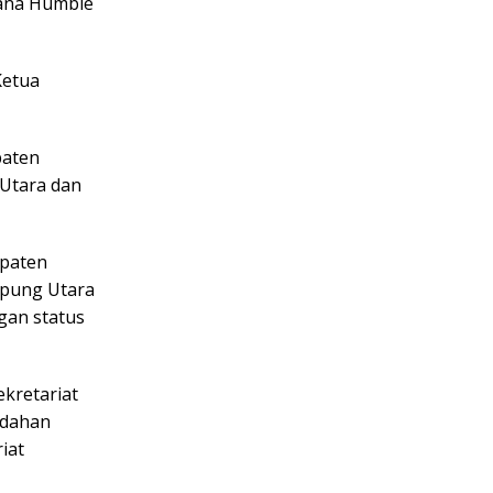
sana Humble
Ketua
paten
Utara dan
upaten
pung Utara
ngan status
kretariat
udahan
iat