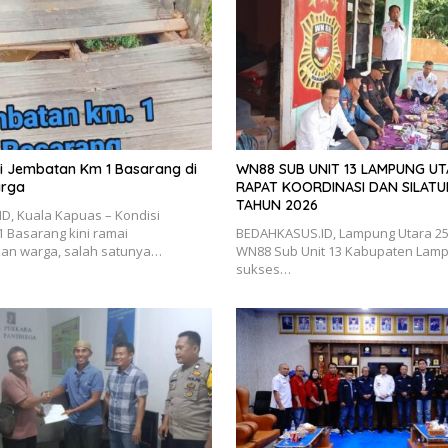
isi Jembatan Km 1 Basarang di
WN88 SUB UNIT 13 LAMPUNG U
arga
RAPAT KOORDINASI DAN SILATU
TAHUN 2026
D, Kuala Kapuas – Kondisi
 Basarang kini ramai
BEDAHKASUS.ID, Lampung Utara 25 J
kan warga, salah satunya…
WN88 Sub Unit 13 Kabupaten Lamp
sukses…