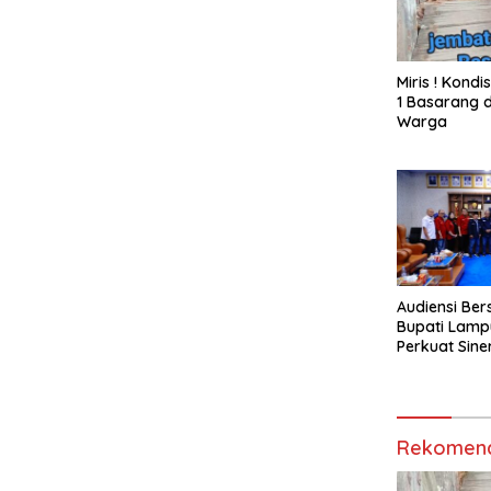
Miris ! Kond
1 Basarang d
Warga
Audiensi Ber
Bupati Lamp
Perkuat Sine
Media Siber
Rekomend