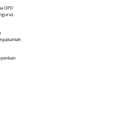
ua DPD
engurus
m
ompakanlah
depankan