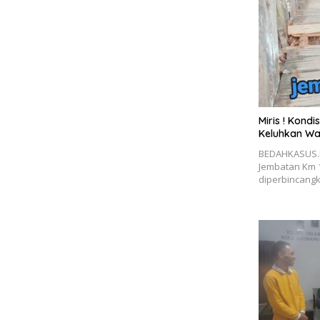
Miris ! Kond
Keluhkan W
BEDAHKASUS.I
Jembatan Km 1
diperbincang