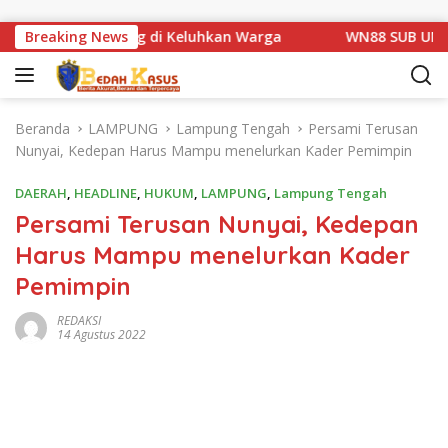
Langsung ke konten
 Km 1 Basarang di Keluhkan Warga
Breaking News
WN88 SUB UNIT 13 L
Beranda
LAMPUNG
Lampung Tengah
Persami Terusan
Nunyai, Kedepan Harus Mampu menelurkan Kader Pemimpin
DAERAH
,
HEADLINE
,
HUKUM
,
LAMPUNG
,
Lampung Tengah
Persami Terusan Nunyai, Kedepan
Harus Mampu menelurkan Kader
Pemimpin
REDAKSI
14 Agustus 2022