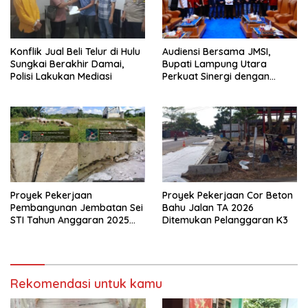
Konflik Jual Beli Telur di Hulu
Audiensi Bersama JMSI,
Sungkai Berakhir Damai,
Bupati Lampung Utara
Polisi Lakukan Mediasi
Perkuat Sinergi dengan
Media Siber
Proyek Pekerjaan
Proyek Pekerjaan Cor Beton
Pembangunan Jembatan Sei
Bahu Jalan TA 2026
STI Tahun Anggaran 2025
Ditemukan Pelanggaran K3
Kini Menjadi Bahan
Perbincangan Sejumlah
Publik
Rekomendasi untuk kamu