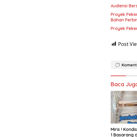
Audiensi Ber
Proyek Peke
Bahan Perbi
Proyek Peke
Post Vie
Koment
Baca Jug
Miris ! Kond
1 Basarang d