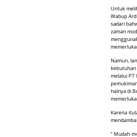
Untuk meli
Wabup Ardi
sadari bahw
zaman mode
menggunaka
memerlukan 
Namun, lan
kebutuhan 
melalui PT
pemukiman 
halnya di B
memerlukan 
Karena itu
mendambakan
” Mudah-mu