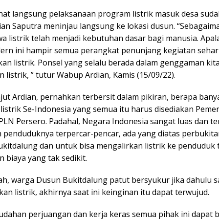
hat langsung pelaksanaan program listrik masuk desa suda
an Saputra meninjau langsung ke lokasi dusun. “Sebagaima
a listrik telah menjadi kebutuhan dasar bagi manusia. Apala
rn ini hampir semua perangkat penunjang kegiatan sehari-
n listrik. Ponsel yang selalu berada dalam genggaman kit
listrik, ” tutur Wabup Ardian, Kamis (15/09/22).
jut Ardian, pernahkan terbersit dalam pikiran, berapa bany
listrik Se-Indonesia yang semua itu harus disediakan Peme
 PLN Persero. Padahal, Negara Indonesia sangat luas dan t
penduduknya terpercar-pencar, ada yang diatas perbukita
ukitdalung dan untuk bisa mengalirkan listrik ke penduduk 
biaya yang tak sedikit.
lah, warga Dusun Bukitdalung patut bersyukur jika dahulu 
 listrik, akhirnya saat ini keinginan itu dapat terwujud.
dahan perjuangan dan kerja keras semua pihak ini dapat 