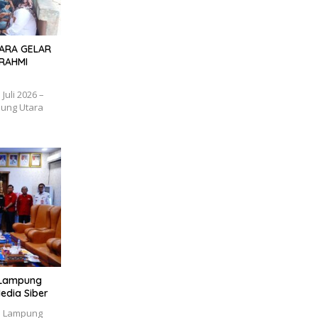
TARA GELAR
RAHMI
uli 2026 –
ung Utara
i Lampung
edia Siber
i Lampung