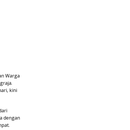
kan Warga
graja.
ri, kini
dari
a dengan
pat.