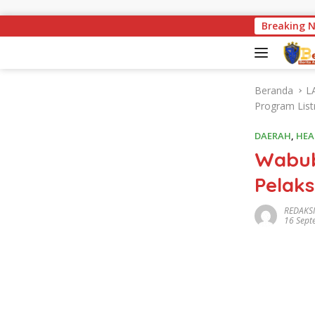
Langsung ke konten
Miris ! Kondisi Je
Breaking 
Beranda
L
Program List
DAERAH
,
HEA
Wabub
Pelak
REDAKSI
16 Sept