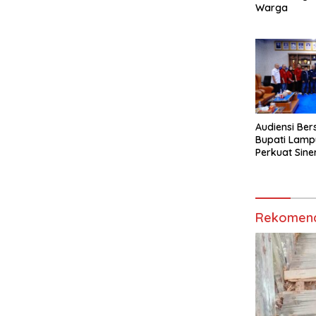
Warga
Audiensi Ber
Bupati Lamp
Perkuat Sine
Media Siber
Rekomend