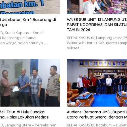
isi Jembatan Km 1 Basarang di
WN88 SUB UNIT 13 LAMPUNG U
arga
RAPAT KOORDINASI DAN SILATU
TAHUN 2026
D, Kuala Kapuas – Kondisi
 Basarang kini ramai
BEDAHKASUS.ID, Lampung Utara 25 J
kan warga, salah satunya…
WN88 Sub Unit 13 Kabupaten Lamp
sukses…
Beli Telur di Hulu Sungkai
Audiensi Bersama JMSI, Bupat
ai, Polisi Lakukan Mediasi
Utara Perkuat Sinergi dengan M
D, Lampung Utara – Perselisihan
BEDAHKASUS.ID, Kotabumi – Bupat