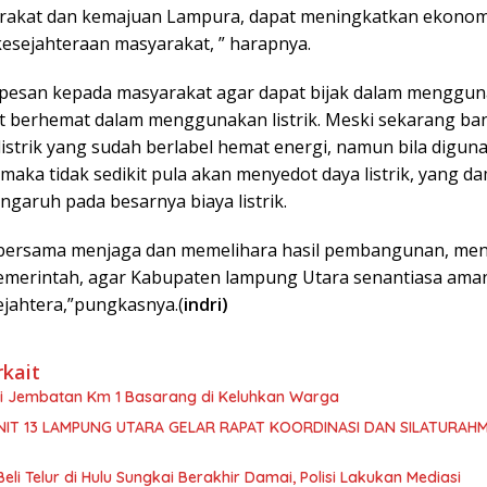
rakat dan kemajuan Lampura, dapat meningkatkan ekonomi
kesejahteraan masyarakat, ” harapnya.
rpesan kepada masyarakat agar dapat bijak dalam menggunak
t berhemat dalam menggunakan listrik. Meski sekarang ba
istrik yang sudah berlabel hemat energi, namun bila digun
maka tidak sedikit pula akan menyedot daya listrik, yang 
garuh pada besarnya biaya listrik.
a bersama menjaga dan memelihara hasil pembangunan, m
merintah, agar Kabupaten lampung Utara senantiasa aman
ejahtera,”pungkasnya.(
indri)
rkait
isi Jembatan Km 1 Basarang di Keluhkan Warga
NIT 13 LAMPUNG UTARA GELAR RAPAT KOORDINASI DAN SILATURAHM
Beli Telur di Hulu Sungkai Berakhir Damai, Polisi Lakukan Mediasi