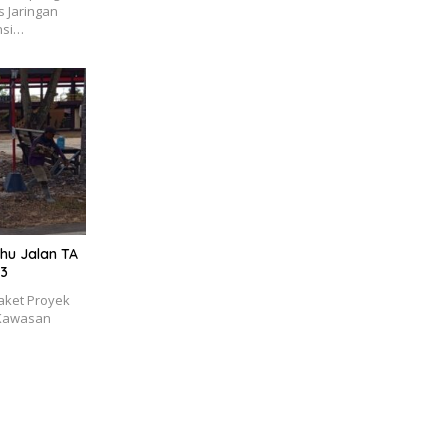
 Jaringan
nsi…
hu Jalan TA
K3
aket Proyek
 Kawasan