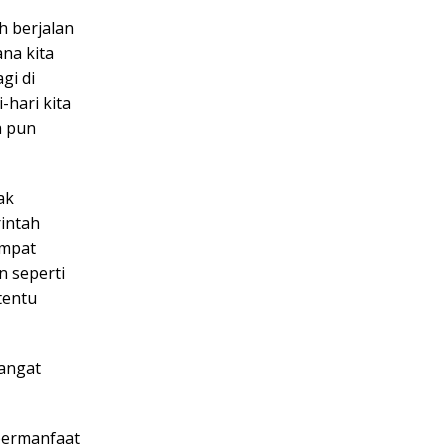
h berjalan
na kita
gi di
hari kita
a pun
ak
rintah
empat
n seperti
tentu
sangat
bermanfaat