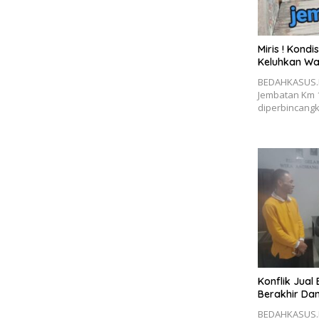
Miris ! Kond
Keluhkan W
BEDAHKASUS.I
Jembatan Km 1
diperbincang
Konflik Jual 
Berakhir Dam
BEDAHKASUS.I