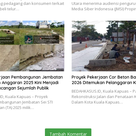
ng pedagang dan konsumen terkait
Utara menerima audiensi pengurus
beli telur…
Media Siber Indonesia (JMSI) Propi
erjaan Pembangunan Jembatan
Proyek Pekerjaan Cor Beton Ba
n Anggaran 2025 Kini Menjadi
2026 Ditemukan Pelanggaran 
ncangan Sejumlah Publik
BEDAHKASUS.ID, Kuala Kapuas – P
D, Kuala Kapuas – Proyek
Rekonstruksi Jalan dan Penataan
mbangunan Jembatan Sei STI
Dalam Kota Kuala Kapuas…
n (TA) 2025 milik…
Tambah Komentar