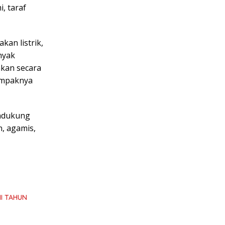
, taraf
an listrik,
nyak
akan secara
dampaknya
endukung
, agamis,
I TAHUN