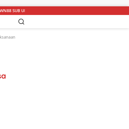
T 13 LAMPUNG UTARA GELAR RAPAT KOORDINASI DAN SILATURAH
aksanaan
sa