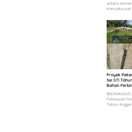
antara seora
transaksi jual 
Proyek Pek
Sei STI Tahu
Bahan Perbi
BEDAHKASUS.I
Pekerjaan Pe
Tahun Anggara