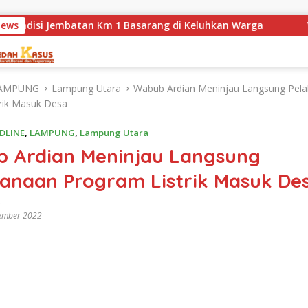
mbatan Km 1 Basarang di Keluhkan Warga
News
WN88 SUB UNI
AMPUNG
Lampung Utara
Wabub Ardian Meninjau Langsung Pel
rik Masuk Desa
DLINE
,
LAMPUNG
,
Lampung Utara
 Ardian Meninjau Langsung
sanaan Program Listrik Masuk De
ember 2022