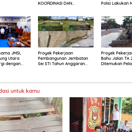
KOORDINASI DAN
Polisi Lakukan 
SILATURAHMI TAHUN 2026
sama JMSI,
Proyek Pekerjaan
Proyek Pekerja
ung Utara
Pembangunan Jembatan
Bahu Jalan TA 
rgi dengan
Sei STI Tahun Anggaran
Ditemukan Pel
2025 Kini Menjadi Bahan
Perbincangan Sejumlah
Publik
asi untuk kamu