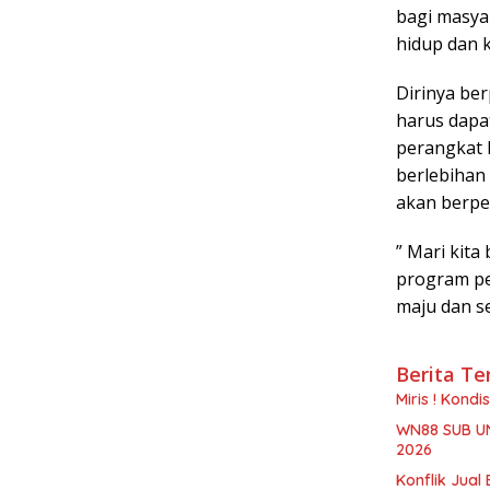
bagi masya
hidup dan 
Dirinya be
harus dapa
perangkat l
berlebihan 
akan berpen
” Mari kit
program pe
maju dan s
Berita Te
Miris ! Kond
WN88 SUB U
2026
Konflik Jual 