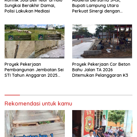
Konflik Jual Beli Telur di Hulu
Audiensi Bersama JMSI,
Sungkai Berakhir Damai,
Bupati Lampung Utara
Polisi Lakukan Mediasi
Perkuat Sinergi dengan
Media Siber
Proyek Pekerjaan
Proyek Pekerjaan Cor Beton
Pembangunan Jembatan Sei
Bahu Jalan TA 2026
STI Tahun Anggaran 2025
Ditemukan Pelanggaran K3
Kini Menjadi Bahan
Perbincangan Sejumlah
Publik
Rekomendasi untuk kamu