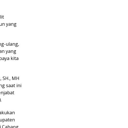
it
pun yang
ng-ulang,
ian yang
paya kita
, SH., MH
g saat ini
enjabat
.
lakukan
bupaten
di Cabang