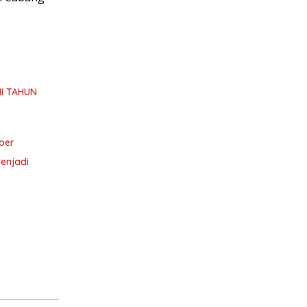
I TAHUN
ber
enjadi