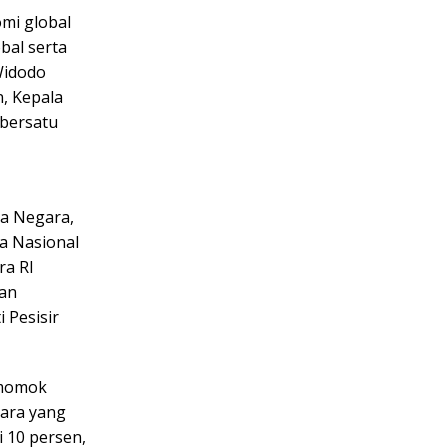
mi global
bal serta
 Widodo
, Kepala
bersatu
ga Negara,
ra Nasional
ra RI
dan
 Pesisir
 momok
gara yang
i 10 persen,