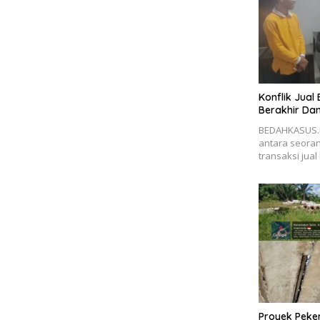
Konflik Jual 
Berakhir Dam
BEDAHKASUS.I
antara seora
transaksi jual 
Proyek Pek