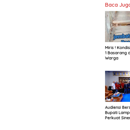
Baca Jug
Miris ! Kond
1 Basarang d
Warga
Audiensi Ber
Bupati Lamp
Perkuat Sine
Media Siber