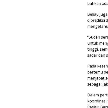
bahkan ada 
Beliau juga
diprediksi 
mengetahui
“Sudah ser
untuk meng
tinggi, sem
sadar dan 
Pada kesemp
bertemu den
menjabat s
sebagai Ja
Dalam pert
koordinasi 
Pesisir Bar