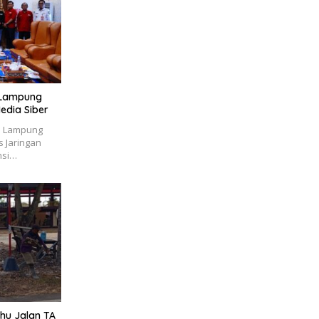
i Lampung
edia Siber
i Lampung
 Jaringan
nsi…
hu Jalan TA