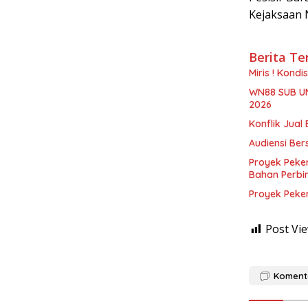
Kejaksaan 
Berita Te
Miris ! Kond
WN88 SUB U
2026
Konflik Jual 
Audiensi Ber
Proyek Peke
Bahan Perbi
Proyek Peke
Post Vie
Koment