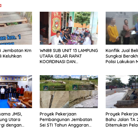
a
isi Jembatan Km
WN88 SUB UNIT 13 LAMPUNG
Konflik Jual Beli
i Keluhkan
UTARA GELAR RAPAT
Sungkai Berakh
KOORDINASI DAN
Polisi Lakukan 
SILATURAHMI TAHUN 2026
sama JMSI,
Proyek Pekerjaan
Proyek Pekerja
ung Utara
Pembangunan Jembatan
Bahu Jalan TA 
rgi dengan
Sei STI Tahun Anggaran
Ditemukan Pel
2025 Kini Menjadi Bahan
Perbincangan Sejumlah