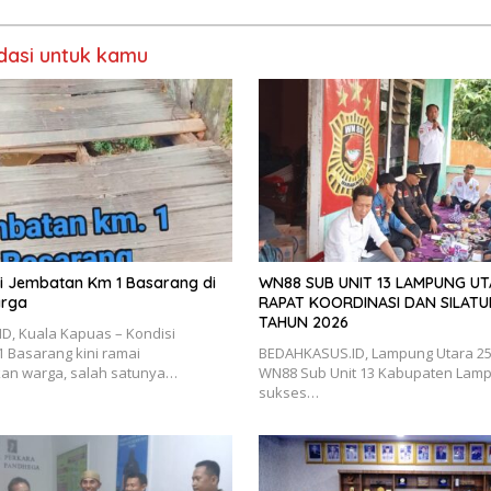
Publik
asi untuk kamu
isi Jembatan Km 1 Basarang di
WN88 SUB UNIT 13 LAMPUNG U
arga
RAPAT KOORDINASI DAN SILATU
TAHUN 2026
D, Kuala Kapuas – Kondisi
 Basarang kini ramai
BEDAHKASUS.ID, Lampung Utara 25 J
kan warga, salah satunya…
WN88 Sub Unit 13 Kabupaten Lamp
sukses…