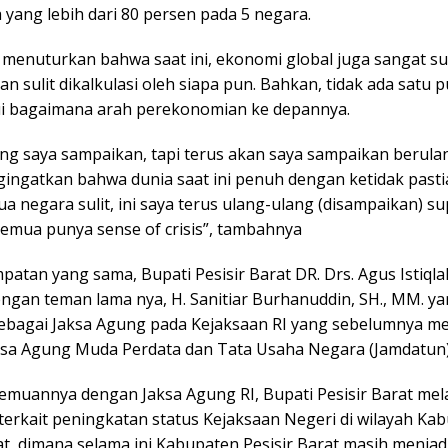
yang lebih dari 80 persen pada 5 negara.
 menuturkan bahwa saat ini, ekonomi global juga sangat sul
dan sulit dikalkulasi oleh siapa pun. Bahkan, tidak ada satu 
 bagaimana arah perekonomian ke depannya.
ing saya sampaikan, tapi terus akan saya sampaikan berula
ingatkan bahwa dunia saat ini penuh dengan ketidak past
ua negara sulit, ini saya terus ulang-ulang (disampaikan) su
semua punya sense of crisis”, tambahnya
atan yang sama, Bupati Pesisir Barat DR. Drs. Agus Istiqlal
gan teman lama nya, H. Sanitiar Burhanuddin, SH., MM. yan
ebagai Jaksa Agung pada Kejaksaan RI yang sebelumnya m
ksa Agung Muda Perdata dan Tata Usaha Negara (Jamdatun)
emuannya dengan Jaksa Agung RI, Bupati Pesisir Barat me
terkait peningkatan status Kejaksaan Negeri di wilayah Ka
at, dimana selama ini Kabupaten Pesisir Barat masih menja