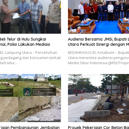
Beli Telur di Hulu Sungkai
Audiensi Bersama JMSI, Bupat
ai, Polisi Lakukan Mediasi
Utara Perkuat Sinergi dengan M
D, Lampung Utara – Perselisihan
BEDAHKASUS.ID, Kotabumi – Bupat
ng pedagang dan konsumen terkait
Utara menerima audiensi pengurus
beli telur…
Media Siber Indonesia (JMSI) Propi
erjaan Pembangunan Jembatan
Proyek Pekerjaan Cor Beton Ba