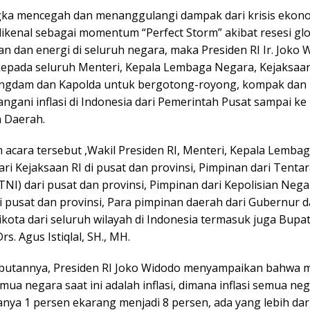
ka mencegah dan menanggulangi dampak dari krisis ekono
ikenal sebagai momentum “Perfect Storm” akibat resesi glo
an dan energi di seluruh negara, maka Presiden RI Ir. Joko
epada seluruh Menteri, Kepala Lembaga Negara, Kejaksaan
ngdam dan Kapolda untuk bergotong-royong, kompak dan 
gani inflasi di Indonesia dari Pemerintah Pusat sampai ke
 Daerah.
 acara tersebut ,Wakil Presiden RI, Menteri, Kepala Lemba
ri Kejaksaan RI di pusat dan provinsi, Pimpinan dari Tenta
TNI) dari pusat dan provinsi, Pimpinan dari Kepolisian Nega
i pusat dan provinsi, Para pimpinan daerah dari Gubernur 
kota dari seluruh wilayah di Indonesia termasuk juga Bupati
rs. Agus Istiqlal, SH., MH.
butannya, Presiden RI Joko Widodo menyampaikan bahwa
ua negara saat ini adalah inflasi, dimana inflasi semua ne
nya 1 persen ekarang menjadi 8 persen, ada yang lebih dar