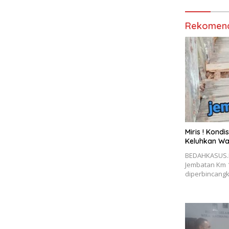
Rekomend
Miris ! Kond
Keluhkan W
BEDAHKASUS.I
Jembatan Km 1
diperbincang