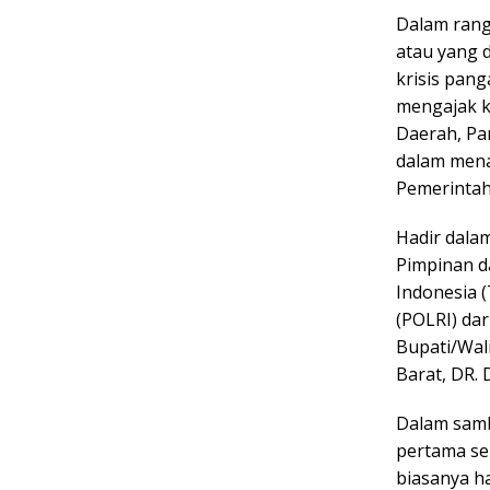
Dalam rang
atau yang d
krisis pang
mengajak k
Daerah, Pa
dalam menan
Pemerintah
Hadir dalam
Pimpinan da
Indonesia (
(POLRI) dar
Bupati/Wali
Barat, DR. D
Dalam sam
pertama sem
biasanya ha