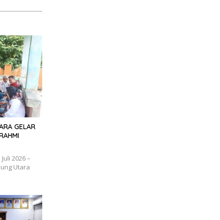
TARA GELAR
RAHMI
uli 2026 –
ung Utara