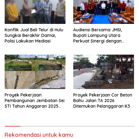
Konflik Jual Beli Telur di Hulu
Audiensi Bersama JMSI,
Sungkai Berakhir Damai,
Bupati Lampung Utara
Polisi Lakukan Mediasi
Perkuat Sinergi dengan
Media Siber
Proyek Pekerjaan
Proyek Pekerjaan Cor Beton
Pembangunan Jembatan Sei
Bahu Jalan TA 2026
STI Tahun Anggaran 2025
Ditemukan Pelanggaran K3
Kini Menjadi Bahan
Perbincangan Sejumlah
Publik
Rekomendasi untuk kamu