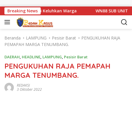
Langsung ke konten
 1 Basarang di Keluhkan Warga
Breaking News
WN88 SUB UNIT 13 LAM
Beranda
LAMPUNG
Pesisir Barat
PENGUKUHAN RAJA
PEMAPAH MARGA TENUMBANG.
DAERAH
,
HEADLINE
,
LAMPUNG
,
Pesisir Barat
PENGUKUHAN RAJA PEMAPAH
MARGA TENUMBANG.
REDAKSI
3 Oktober 2022