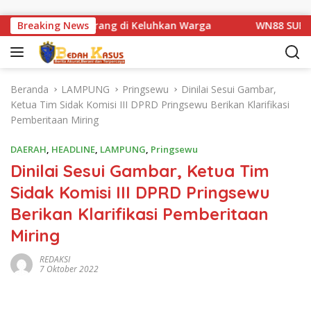
Langsung ke konten
atan Km 1 Basarang di Keluhkan Warga
Breaking News
WN88 SUB UNIT 
Beranda
LAMPUNG
Pringsewu
Dinilai Sesui Gambar,
Ketua Tim Sidak Komisi III DPRD Pringsewu Berikan Klarifikasi
Pemberitaan Miring
DAERAH
,
HEADLINE
,
LAMPUNG
,
Pringsewu
Dinilai Sesui Gambar, Ketua Tim
Sidak Komisi III DPRD Pringsewu
Berikan Klarifikasi Pemberitaan
Miring
REDAKSI
7 Oktober 2022