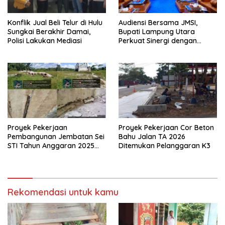
Konflik Jual Beli Telur di Hulu
Audiensi Bersama JMSI,
Sungkai Berakhir Damai,
Bupati Lampung Utara
Polisi Lakukan Mediasi
Perkuat Sinergi dengan
Media Siber
Proyek Pekerjaan
Proyek Pekerjaan Cor Beton
Pembangunan Jembatan Sei
Bahu Jalan TA 2026
STI Tahun Anggaran 2025
Ditemukan Pelanggaran K3
Kini Menjadi Bahan
Perbincangan Sejumlah
Publik
Rekomendasi untuk kamu