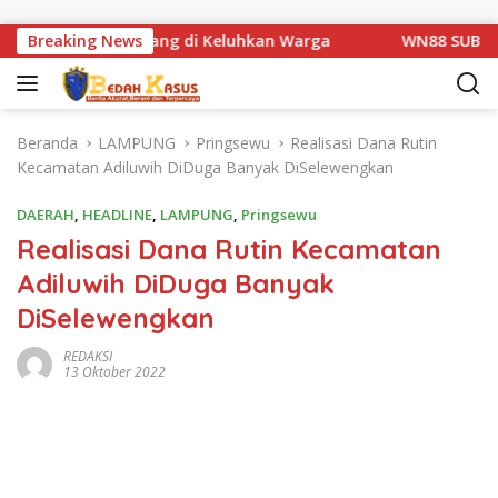
Langsung ke konten
an Km 1 Basarang di Keluhkan Warga
Breaking News
WN88 SUB UNIT 13
Beranda
LAMPUNG
Pringsewu
Realisasi Dana Rutin
Kecamatan Adiluwih DiDuga Banyak DiSelewengkan
DAERAH
,
HEADLINE
,
LAMPUNG
,
Pringsewu
Realisasi Dana Rutin Kecamatan
Adiluwih DiDuga Banyak
DiSelewengkan
REDAKSI
13 Oktober 2022