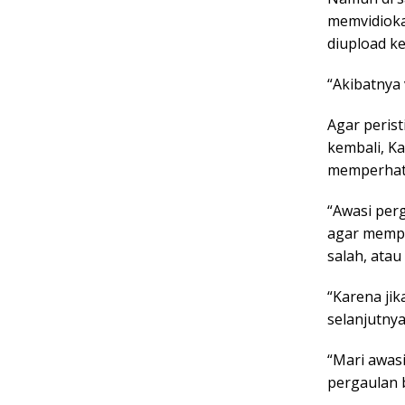
memvidioka
diupload ke
“Akibatnya 
Agar peris
kembali, K
memperhati
“Awasi perg
agar mempe
salah, atau
“Karena ji
selanjutny
“Mari awasi
pergaulan 