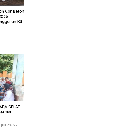
an Cor Beton
2026
anggaran K3
TARA GELAR
RAHMI
uli 2026 –