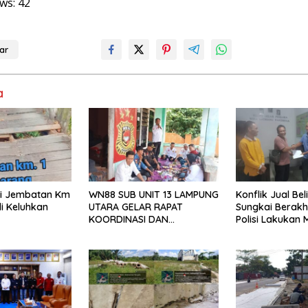
ws:
42
ar
a
isi Jembatan Km
WN88 SUB UNIT 13 LAMPUNG
Konflik Jual Beli
i Keluhkan
UTARA GELAR RAPAT
Sungkai Berakh
KOORDINASI DAN
Polisi Lakukan 
SILATURAHMI TAHUN 2026