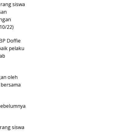
orang siswa
san
angan
10/22)
BP Doffie
baik pelaku
wab
gan oleh
a bersama
 sebelumnya
orang siswa