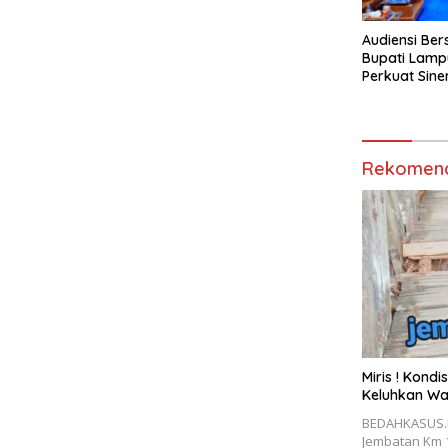
Audiensi Ber
Bupati Lamp
Perkuat Sine
Media Siber
Rekomend
Miris ! Kond
Keluhkan W
BEDAHKASUS.I
Jembatan Km 1