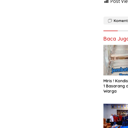
Post Vie
Koment
Baca Jug
Miris ! Kond
1 Basarang d
Warga