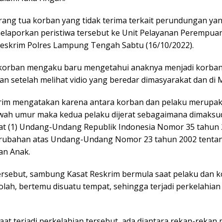
orang tua korban yang tidak terima terkait perundungan yan
elaporkan peristiwa tersebut ke Unit Pelayanan Perempua
 Reskrim Polres Lampung Tengah Sabtu (16/10/2022).
korban mengaku baru mengetahui anaknya menjadi korba
n setelah melihat vidio yang beredar dimasyarakat dan di 
rim mengatakan karena antara korban dan pelaku merupa
wah umur maka kedua pelaku dijerat sebagaimana dimaksu
yat (1) Undang-Undang Republik Indonesia Nomor 35 tahun
rubahan atas Undang-Undang Nomor 23 tahun 2002 tenta
an Anak.
tersebut, sambung Kasat Reskrim bermula saat pelaku dan 
lah, bertemu disuatu tempat, sehingga terjadi perkelahian
at terjadi perkelahian tersebut, ada diantara rekan-rekan