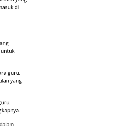
masuk di
lang
 untuk
ara guru,
ulan yang
guru,
gkapnya.
edalam