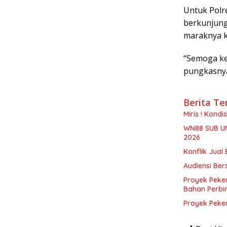
Untuk Polr
berkunjung 
maraknya k
“Semoga ke
pungkasny
Berita Te
Miris ! Kond
WN88 SUB U
2026
Konflik Jual 
Audiensi Ber
Proyek Peke
Bahan Perbi
Proyek Peke