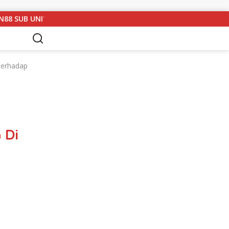
3 LAMPUNG UTARA GELAR RAPAT KOORDINASI DAN SILATURAHMI
Terhadap
 Di