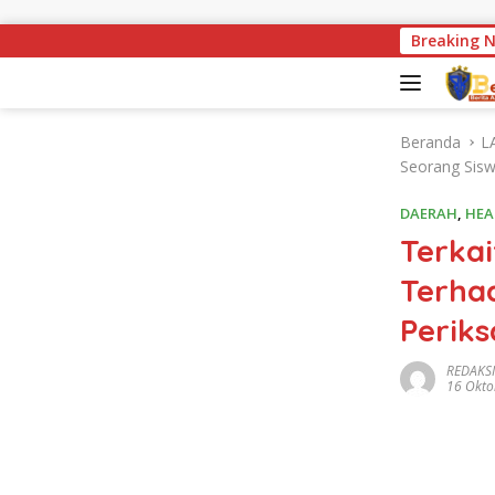
Langsung ke konten
Miris ! Kondisi Jemba
Breaking 
Beranda
L
Seorang Sis
DAERAH
,
HEA
Terka
Terha
Perik
REDAKSI
16 Okto