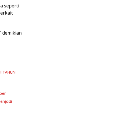
a seperti
erkait
” demikian
I TAHUN
ber
enjadi