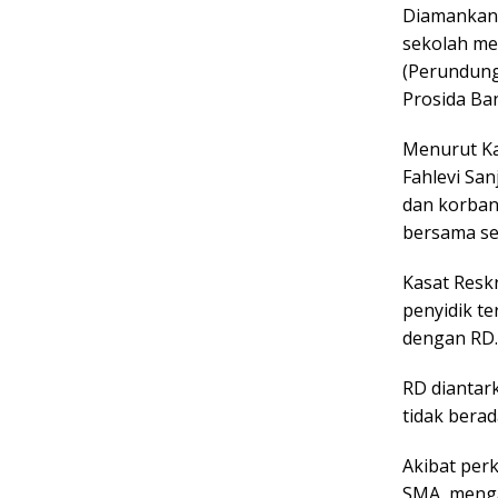
Diamankany
sekolah me
(Perundung
Prosida Ba
Menurut Ka
Fahlevi San
dan korban
bersama se
Kasat Resk
penyidik te
dengan RD.
RD diantar
tidak bera
Akibat per
SMA, menga