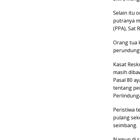
Selain itu 
putranya m
(PPA), Sat
Orang tua 
perundunga
Kasat Resk
masih diba
Pasal 80 a
tentang pe
Perlindung
Peristiwa 
pulang seko
seimbang.
Namun di sa