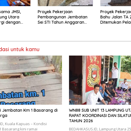
sama JMSI,
Proyek Pekerjaan
Proyek Pekerja
ung Utara
Pembangunan Jembatan
Bahu Jalan TA 
rgi dengan
Sei STI Tahun Anggaran
Ditemukan Pel
2025 Kini Menjadi Bahan
Perbincangan Sejumlah
Publik
asi untuk kamu
isi Jembatan Km 1 Basarang di
WN88 SUB UNIT 13 LAMPUNG U
arga
RAPAT KOORDINASI DAN SILATU
TAHUN 2026
D, Kuala Kapuas – Kondisi
 Basarang kini ramai
BEDAHKASUS.ID, Lampung Utara 25 J