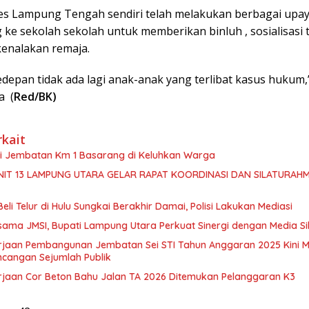
es Lampung Tengah sendiri telah melakukan berbagai upay
ke sekolah sekolah untuk memberikan binluh , sosialisasi t
enalakan remaja.
depan tidak ada lagi anak-anak yang terlibat kasus hukum,
a (
Red/BK)
rkait
isi Jembatan Km 1 Basarang di Keluhkan Warga
NIT 13 LAMPUNG UTARA GELAR RAPAT KOORDINASI DAN SILATURAHM
Beli Telur di Hulu Sungkai Berakhir Damai, Polisi Lakukan Mediasi
sama JMSI, Bupati Lampung Utara Perkuat Sinergi dengan Media Si
rjaan Pembangunan Jembatan Sei STI Tahun Anggaran 2025 Kini M
ncangan Sejumlah Publik
rjaan Cor Beton Bahu Jalan TA 2026 Ditemukan Pelanggaran K3