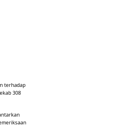
an terhadap
Tekab 308
antarkan
pemeriksaan