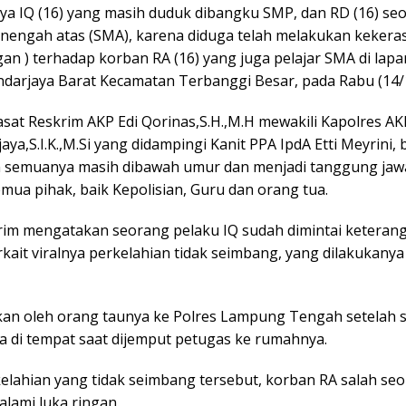
a IQ (16) yang masih duduk dibangku SMP, dan RD (16) se
nengah atas (SMA), karena diduga telah melakukan kekera
an ) terhadap korban RA (16) yang juga pelajar SMA di lap
ndarjaya Barat Kecamatan Terbanggi Besar, pada Rabu (14/
sat Reskrim AKP Edi Qorinas,S.H.,M.H mewakili Kapolres AK
jaya,S.I.K.,M.Si yang didampingi Kanit PPA IpdA Etti Meyrini, 
 semuanya masih dibawah umur dan menjadi tanggung ja
mua pihak, baik Kepolisian, Guru dan orang tua.
rim mengatakan seorang pelaku IQ sudah dimintai keteran
rkait viralnya perkelahian tidak seimbang, yang dilakukany
kan oleh orang taunya ke Polres Lampung Tengah setelah
da di tempat saat dijemput petugas ke rumahnya.
kelahian yang tidak seimbang tersebut, korban RA salah se
lami luka ringan.