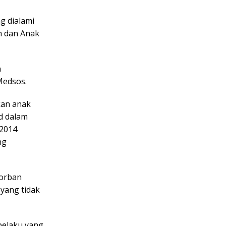
g dialami
n dan Anak
n
Medsos.
kan anak
d dalam
 2014
ng
korban
 yang tidak
 pelaku yang