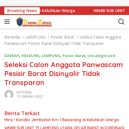
Langsung ke konten
Km 1 Basarang di Keluhkan Warga
Breaking News
WN88 SUB UNIT 13 L
Beranda
LAMPUNG
Pesisir Barat
Seleksi Calon Anggota
Panwascam Pesisir Barat Disinyalir Tidak Transparan
DAERAH
,
HEADLINE
,
LAMPUNG
,
Pesisir Barat
,
Uncategorized
Seleksi Calon Anggota Panwascam
Pesisir Barat Disinyalir Tidak
Transparan
EDITORIAL
19 Oktober 2022
Berita Terkait
Miris ! Kondisi Jembatan Km 1 Basarang di Keluhkan Warga
WN88 SUB UNIT 13 LAMPUNG UTARA GELAR RAPAT KOORDINASI