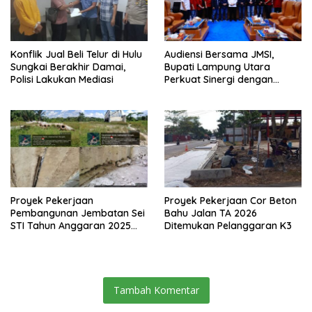
Konflik Jual Beli Telur di Hulu
Audiensi Bersama JMSI,
Sungkai Berakhir Damai,
Bupati Lampung Utara
Polisi Lakukan Mediasi
Perkuat Sinergi dengan
Media Siber
Proyek Pekerjaan
Proyek Pekerjaan Cor Beton
Pembangunan Jembatan Sei
Bahu Jalan TA 2026
STI Tahun Anggaran 2025
Ditemukan Pelanggaran K3
Kini Menjadi Bahan
Perbincangan Sejumlah
Publik
Tambah Komentar