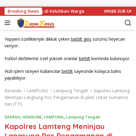
Langsung ke konten
Km 1 Basarang di Keluhkan Warga
Breaking News
WN88 SUB UNIT 13 L
Yepyeni özellikleriyle dikkat çeken
bettilt giriş
sürümü heyecan
veriyor.
Futbol derbilerine özel yüksek oranlar
bettilt
kısmında bulunuyor.
Hızlı işlem isteyen kullanıcılar
bettilt
sayesinde kolayca bahis
yapabiliyor.
Beranda
LAMPUNG
Lampung Tengah
Kapolres Lamteng
Meninjau Langsung Pos Pengamanan di Jalan Lintas Sumatera
dan JTTS
DAERAH
,
HEADLINE
,
LAMPUNG
,
Lampung Tengah
Kapolres Lamteng Meninjau
Langsung Pos Pengamanan di