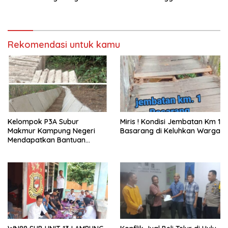
Media Siber
Kini Menjadi Bahan
Perbincangan Sejumlah
Publik
Rekomendasi untuk kamu
Kelompok P3A Subur
Miris ! Kondisi Jembatan Km 1
Makmur Kampung Negeri
Basarang di Keluhkan Warga
Mendapatkan Bantuan
Program P3A-TGAI dari Balai
Besar Wilayah Sungai Mesuji
Sekampung (BBWSMS)