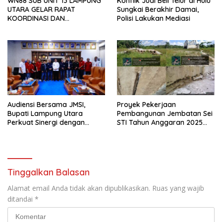
WN88 SUB UNIT 13 LAMPUNG
Konflik Jual Beli Telur di Hulu
UTARA GELAR RAPAT
Sungkai Berakhir Damai,
KOORDINASI DAN
Polisi Lakukan Mediasi
SILATURAHMI TAHUN 2026
Audiensi Bersama JMSI,
Proyek Pekerjaan
Bupati Lampung Utara
Pembangunan Jembatan Sei
Perkuat Sinergi dengan
STI Tahun Anggaran 2025
Media Siber
Kini Menjadi Bahan
Perbincangan Sejumlah
Publik
Tinggalkan Balasan
Alamat email Anda tidak akan dipublikasikan.
Ruas yang wajib
ditandai
*