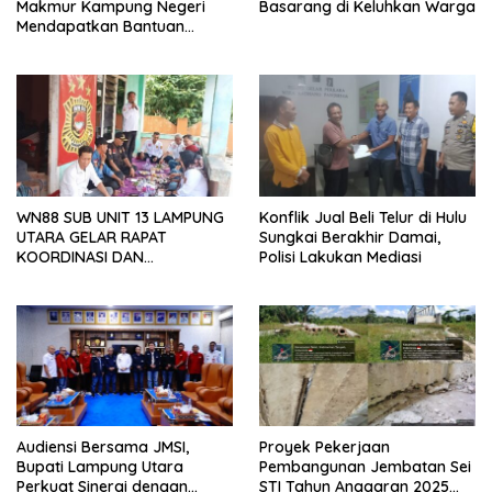
Makmur Kampung Negeri
Basarang di Keluhkan Warga
Mendapatkan Bantuan
Program P3A-TGAI dari Balai
Besar Wilayah Sungai Mesuji
Sekampung (BBWSMS)
WN88 SUB UNIT 13 LAMPUNG
Konflik Jual Beli Telur di Hulu
UTARA GELAR RAPAT
Sungkai Berakhir Damai,
KOORDINASI DAN
Polisi Lakukan Mediasi
SILATURAHMI TAHUN 2026
Audiensi Bersama JMSI,
Proyek Pekerjaan
Bupati Lampung Utara
Pembangunan Jembatan Sei
Perkuat Sinergi dengan
STI Tahun Anggaran 2025