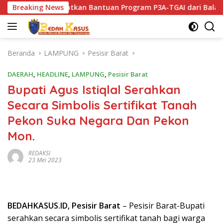
Langsung
Bantuan Program P3A-TGAI dari Balai Besar Wilayah Sungai 
Breaking News
ke
konten
Beranda
LAMPUNG
Pesisir Barat
DAERAH
,
HEADLINE
,
LAMPUNG
,
Pesisir Barat
Bupati Agus Istiqlal Serahkan
Secara Simbolis Sertifikat Tanah
Pekon Suka Negara Dan Pekon
Mon.
REDAKSI
23 Mei 2023
BEDAHKASUS.ID, Pesisir Barat
– Pesisir Barat-Bupati
serahkan secara simbolis sertifikat tanah bagi warga